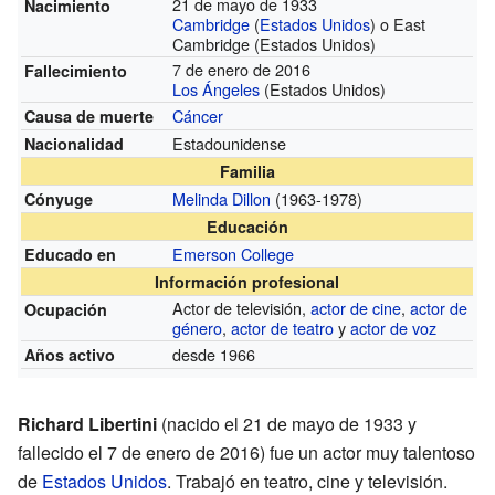
21 de mayo de 1933
Nacimiento
Cambridge
(
Estados Unidos
) o East
Cambridge (Estados Unidos)
7 de enero de 2016
Fallecimiento
Los Ángeles
(Estados Unidos)
Cáncer
Causa de muerte
Estadounidense
Nacionalidad
Familia
Melinda Dillon
(1963-1978)
Cónyuge
Educación
Emerson College
Educado en
Información profesional
Actor de televisión,
actor de cine
,
actor de
Ocupación
género
,
actor de teatro
y
actor de voz
desde 1966
Años activo
Richard Libertini
(nacido el 21 de mayo de 1933 y
fallecido el 7 de enero de 2016) fue un actor muy talentoso
de
Estados Unidos
. Trabajó en teatro, cine y televisión.