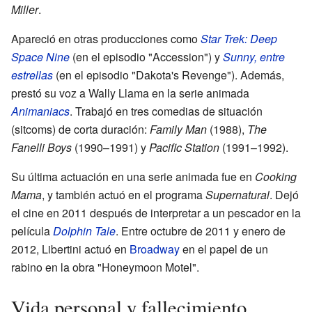
Miller
.
Apareció en otras producciones como
Star Trek: Deep
Space Nine
(en el episodio "Accession") y
Sunny, entre
estrellas
(en el episodio "Dakota's Revenge"). Además,
prestó su voz a Wally Llama en la serie animada
Animaniacs
. Trabajó en tres comedias de situación
(sitcoms) de corta duración:
Family Man
(1988),
The
Fanelli Boys
(1990–1991) y
Pacific Station
(1991–1992).
Su última actuación en una serie animada fue en
Cooking
Mama
, y también actuó en el programa
Supernatural
. Dejó
el cine en 2011 después de interpretar a un pescador en la
película
Dolphin Tale
. Entre octubre de 2011 y enero de
2012, Libertini actuó en
Broadway
en el papel de un
rabino en la obra "Honeymoon Motel".
Vida personal y fallecimiento