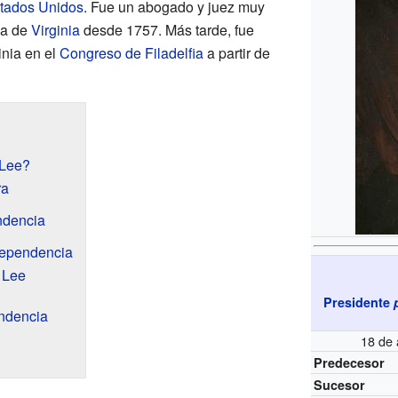
tados Unidos
. Fue un abogado y juez muy
ca de
Virginia
desde 1757. Más tarde, fue
inia en el
Congreso de Filadelfia
a partir de
 Lee?
ra
ndencia
dependencia
 Lee
Presidente
ndencia
18 de 
Predecesor
Sucesor