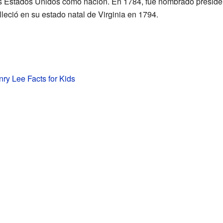
 los Estados Unidos como nación. En 1784, fue nombrado presid
Falleció en su estado natal de Virginia en 1794.
ry Lee Facts for Kids