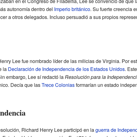
aban en el Congreso de Filadelfia, Lee se convenció de que la
más autonomía dentro del
Imperio británico
. Su fuerte creencia 
r a otros delegados. Incluso persuadió a sus propios represen
ry Lee fue nombrado líder de las milicias de Virginia. Por est
e la
Declaración de Independencia de los Estados Unidos
. Est
Sin embargo, Lee sí redactó la
Resolución para la Independenci
ánico. Decía que las
Trece Colonias
formarían un estado indepe
endencia
solución, Richard Henry Lee participó en la
guerra de Indepen