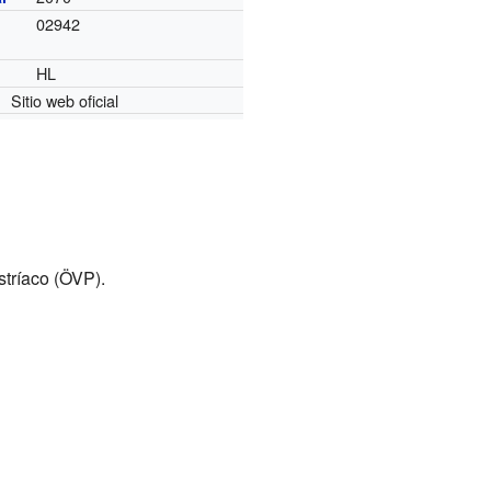
02942
HL
Sitio web oficial
stríaco (ÖVP).