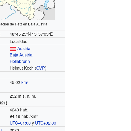
zación de Retz en Baja Austria
48°45′25″N
15°57′05″E
s
Localidad
Austria
Baja Austria
Hollabrunn
Helmut Koch (
ÖVP
)
45.02
km²
252 m s. n. m.
021)
4240 hab.
94,19 hab./km²
UTC+01:00
y
UTC+02:00
o
2070
l