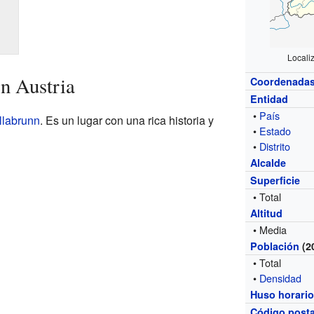
Locali
n Austria
Coordenada
Entidad
•
País
ollabrunn
. Es un lugar con una rica historia y
•
Estado
•
Distrito
Alcalde
Superficie
• Total
Altitud
• Media
Población
(2
• Total
•
Densidad
Huso horari
Código posta