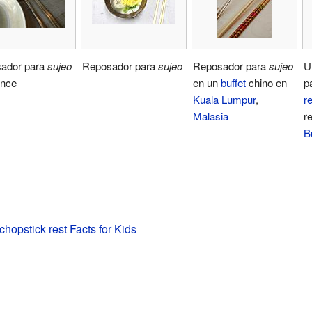
ador para
sujeo
Reposador para
sujeo
Reposador para
sujeo
U
once
en un
buffet
chino en
pa
Kuala Lumpur
,
r
Malasia
r
B
hopstick rest Facts for Kids