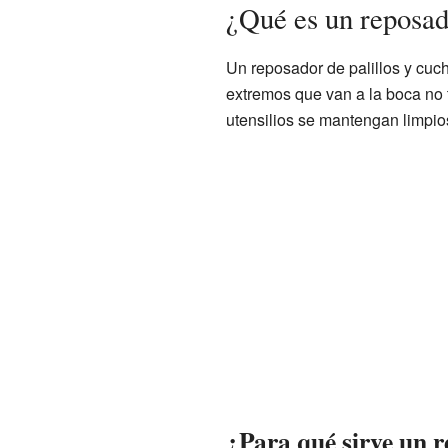
¿Qué es un reposado
Un reposador de palillos y cuc
extremos que van a la boca no 
utensilios se mantengan limpio
¿Para qué sirve un r