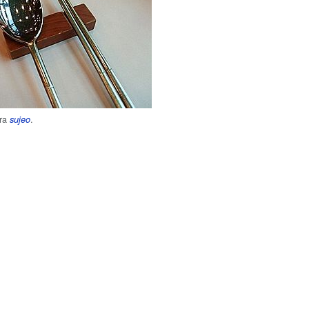
ara
.
sujeo