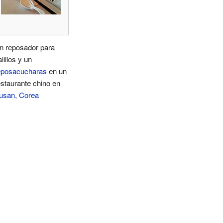
n reposador para
lillos y un
eposacucharas
en un
estaurante chino en
usan
,
Corea