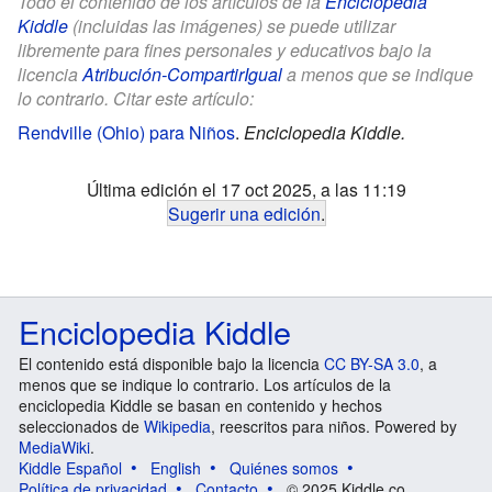
Todo el contenido de los artículos de la
Enciclopedia
Kiddle
(incluidas las imágenes) se puede utilizar
libremente para fines personales y educativos bajo la
licencia
Atribución-CompartirIgual
a menos que se indique
lo contrario. Citar este artículo:
Rendville (Ohio) para Niños
.
Enciclopedia Kiddle.
Última edición el 17 oct 2025, a las 11:19
Sugerir una edición
.
Enciclopedia Kiddle
El contenido está disponible bajo la licencia
CC BY-SA 3.0
, a
menos que se indique lo contrario. Los artículos de la
enciclopedia Kiddle se basan en contenido y hechos
seleccionados de
Wikipedia
, reescritos para niños. Powered by
MediaWiki
.
Kiddle Español
English
Quiénes somos
Política de privacidad
Contacto
© 2025 Kiddle.co