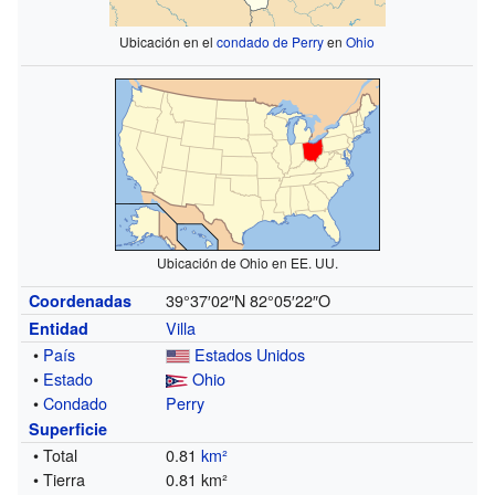
Ubicación en el
condado de Perry
en
Ohio
Ubicación de Ohio en EE. UU.
39°37′02″N
82°05′22″O
Coordenadas
Villa
Entidad
•
País
Estados Unidos
•
Estado
Ohio
•
Condado
Perry
Superficie
• Total
0.81
km²
• Tierra
0.81 km²