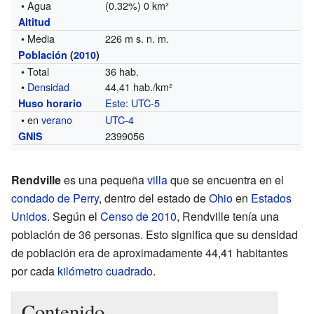
• Agua
(0.32%) 0 km²
Altitud
• Media
226 m s. n. m.
Población
(
2010
)
• Total
36 hab.
•
Densidad
44,41 hab./km²
Este
:
UTC-5
Huso horario
• en
verano
UTC-4
2399056
GNIS
Rendville
es una pequeña
villa
que se encuentra en el
condado de Perry
, dentro del estado de
Ohio
en
Estados
Unidos
. Según el
Censo de 2010
, Rendville tenía una
población de 36 personas. Esto significa que su densidad
de población era de aproximadamente 44,41 habitantes
por cada
kilómetro cuadrado
.
Contenido