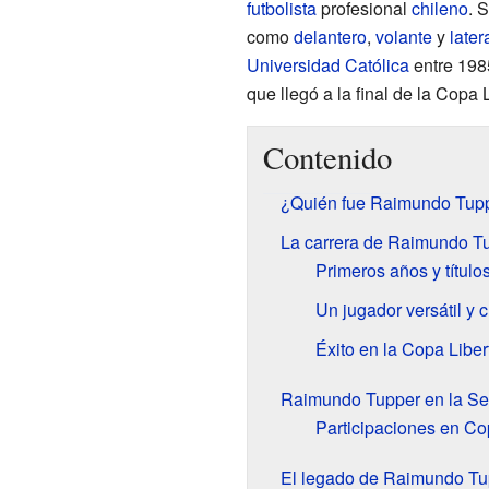
futbolista
profesional
chileno
. 
como
delantero
,
volante
y
later
Universidad Católica
entre 198
que llegó a la final de la Copa
Contenido
¿Quién fue Raimundo Tup
La carrera de Raimundo Tup
Primeros años y título
Un jugador versátil y 
Éxito en la Copa Libe
Raimundo Tupper en la Se
Participaciones en C
El legado de Raimundo Tu