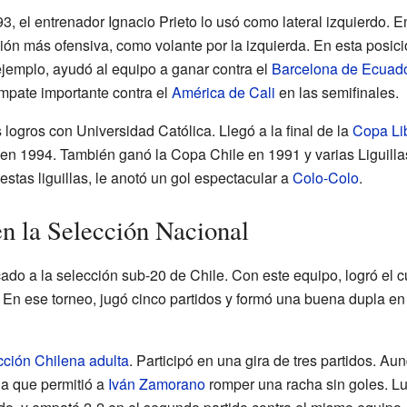
, el entrenador Ignacio Prieto lo usó como lateral izquierdo. En 
n más ofensiva, como volante por la izquierda. En esta posició
jemplo, ayudó al equipo a ganar contra el
Barcelona de Ecuad
empate importante contra el
América de Cali
en las semifinales.
ogros con Universidad Católica. Llegó a la final de la
Copa Li
en 1994. También ganó la Copa Chile en 1991 y varias Liguilla
stas liguillas, le anotó un gol espectacular a
Colo-Colo
.
n la Selección Nacional
o a la selección sub-20 de Chile. Con este equipo, logró el cu
. En ese torneo, jugó cinco partidos y formó una buena dupla e
ción Chilena adulta
. Participó en una gira de tres partidos. A
a que permitió a
Iván Zamorano
romper una racha sin goles. L