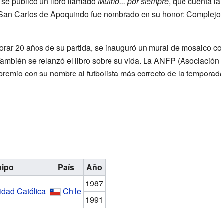
 se publicó un libro llamado
Mumo... por siempre
, que cuenta la
 San Carlos de Apoquindo fue nombrado en su honor: Complej
rar 20 años de su partida, se inauguró un mural de mosaico co
mbién se relanzó el libro sobre su vida. La ANFP (Asociación 
premio con su nombre al futbolista más correcto de la temporad
uipo
País
Año
1987
idad Católica
Chile
1991