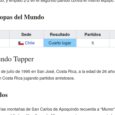
do, y empató 2-2 en el segundo partido contra el mismo equipo.
Copas del Mundo
Sede
Resultado
Partidos
Chile
Cuarto lugar
5
undo Tupper
 de julio de 1995 en San José, Costa Rica, a la edad de 26 añ
n Costa Rica jugando partidos amistosos.
dos
n las montañas de San Carlos de Apoquindo recuerda a "Mumo",