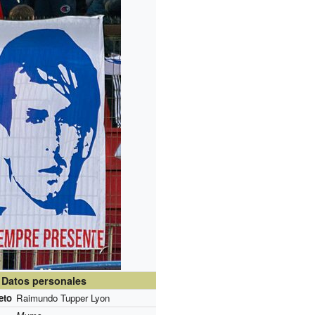
Datos personales
eto
Raimundo Tupper Lyon