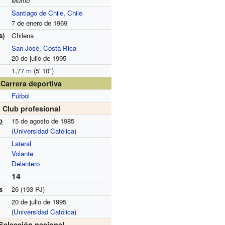
Mumo
Santiago de Chile
,
Chile
7 de enero de 1969
s)
Chilena
San José
,
Costa Rica
20 de julio de 1995
1,77
m
(5
′
10
″
)
Carrera deportiva
Fútbol
Club profesional
o
15 de agosto de 1985
(
Universidad Católica
)
Lateral
Volante
Delantero
14
s
26 (193 PJ)
20 de julio de 1995
(
Universidad Católica
)
Selección nacional