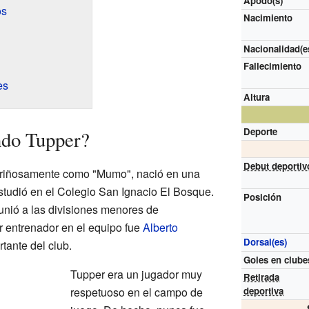
Apodo(s)
os
Nacimiento
Nacionalidad(e
Fallecimiento
es
Altura
Deporte
do Tupper?
Debut deportiv
riñosamente como "Mumo", nació en una
studió en el Colegio San Ignacio El Bosque.
Posición
nió a las divisiones menores de
r entrenador en el equipo fue
Alberto
Dorsal(es)
tante del club.
Goles en clube
Tupper era un jugador muy
Retirada
respetuoso en el campo de
deportiva