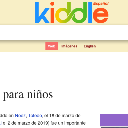
Web
Imágenes
English
a para niños
cido en
Noez
,
Toledo
, el 18 de marzo de
l
el 2 de marzo de 2019) fue un importante