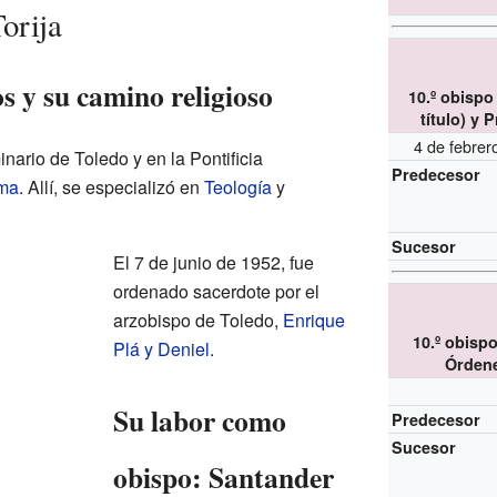
orija
s y su camino religioso
10.º obispo
título) y 
4 de febre
inario de Toledo y en la Pontificia
Predecesor
ma
. Allí, se especializó en
Teología
y
Sucesor
El 7 de junio de 1952, fue
ordenado sacerdote por el
arzobispo de Toledo,
Enrique
10.º obispo
Plá y Deniel
.
Órdene
Su labor como
Predecesor
Sucesor
obispo: Santander