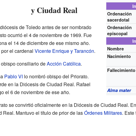
I
y Ciudad Real
Ordenación
sacerdotal
hidiócesis de Toledo antes de ser nombrado
Ordenación
episcopal
Esto ocurrió el 4 de noviembre de 1969. Fue
I
ona el 14 de diciembre de ese mismo año.
Nombre
 por el cardenal
Vicente Enrique y Tarancón
.
Nacimiento
 obispo consiliario de
Acción Católica
.
Fallecimiento
pa
Pablo VI
lo nombró obispo del Priorato.
arde en la Diócesis de Ciudad Real. Rafael
Alma mater
go el 6 de noviembre de ese año.
orato se convirtió oficialmente en la Diócesis de Ciudad Real. 
Real. Mantuvo el título de prior de las
Órdenes Militares
. Este