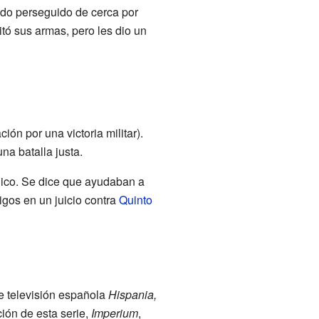
ndo perseguido de cerca por
tó sus armas, pero les dio un
ón por una victoria militar).
na batalla justa.
lico. Se dice que ayudaban a
igos en un juicio contra
Quinto
de televisión española
Hispania,
ión de esta serie,
Imperium
,