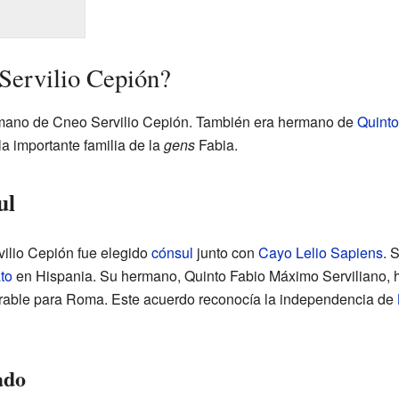
Servilio Cepión?
rmano de Cneo Servilio Cepión. También era hermano de
Quinto
a importante familia de la
gens
Fabia.
ul
vilio Cepión fue elegido
cónsul
junto con
Cayo Lelio Sapiens
. 
ato
en Hispania. Su hermano, Quinto Fabio Máximo Serviliano, 
vorable para Roma. Este acuerdo reconocía la independencia de
ado