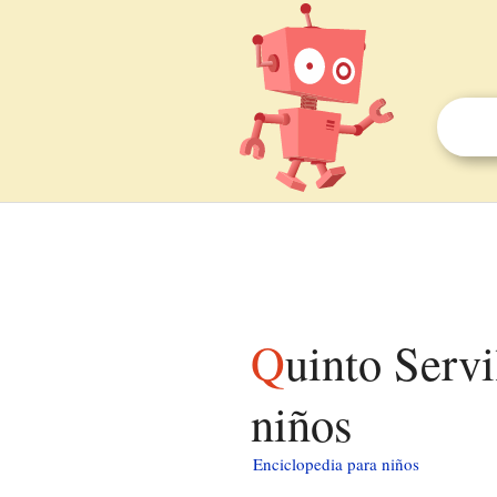
Quinto Servilio Cepión (cónsul 140 a. C.) para
niños
Enciclopedia para niños