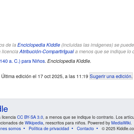
los de la
Enciclopedia Kiddle
(incluidas las imágenes) se puede u
a licencia
Atribución-CompartirIgual
a menos que se indique lo con
140 a. C.) para Niños
.
Enciclopedia Kiddle.
Última edición el 17 oct 2025, a las 11:19
Sugerir una edición
.
dle
a licencia
CC BY-SA 3.0
, a menos que se indique lo contrario. Los artíc
ccionados de
Wikipedia
, reescritos para niños. Powered by
MediaWiki
.
énes somos
Política de privacidad
Contacto
© 2025 Kiddle.co