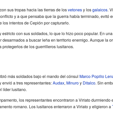
on sus tropas hacia las tierras de los
vetones
y los
galaicos
. V
conflicto y a que pensaba que la guerra había terminado, evitó 
e los intentos de Cepión por capturarlo.
stricto con sus soldados, lo que lo hizo poco popular. En una 
ir desarmados a buscar leña en territorio enemigo. Aunque la o
rotegerlos de los guerrilleros lusitanos.
cibió más soldados bajo el mando del cónsul
Marco Popilio Len
 y envió a tres representantes:
Audax
,
Minuro
y
Ditalco
. Sin emb
 líder lusitano.
ampamento, los representantes encontraron a Viriato durmiendo e
ento romano. Los lusitanos enterraron a Viriato y eligieron a