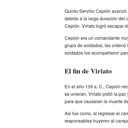
Quinto Servilio Cepión avanzó c
debido a la larga duración del 
Cepión. Viriato logró escapar d
Cepión era un comandante muy e
grupo de soldados, les ordenó 
soldados los acompañaron para p
El fin de Viriato
En el año 139 a. C., Cepión re
se unieran, Viriato pidió la paz
para que causaran la muerte del
Así fue como, al regresar al c
responsables huyeron al campam