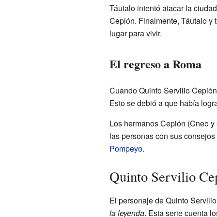
Táutalo intentó atacar la ciuda
Cepión. Finalmente, Táutalo y t
lugar para vivir.
El regreso a Roma
Cuando Quinto Servilio Cepión r
Esto se debió a que había logra
Los hermanos Cepión (Cneo y Q
las personas con sus consejos y
Pompeyo
.
Quinto Servilio Cep
El personaje de Quinto Servilio
la leyenda
. Esta serie cuenta 