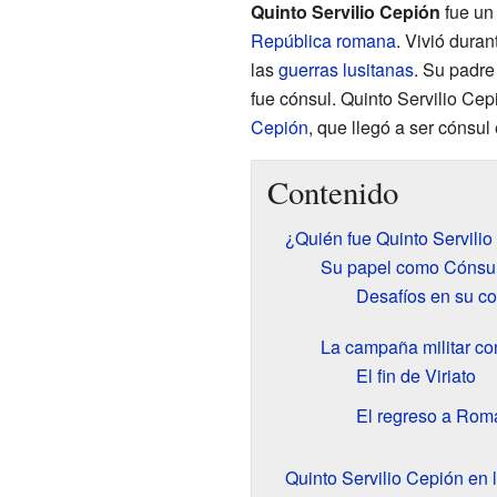
Quinto Servilio Cepión
fue un 
República romana
. Vivió dura
las
guerras lusitanas
. Su padre
fue cónsul. Quinto Servilio Cep
Cepión
, que llegó a ser cónsul
Contenido
¿Quién fue Quinto Servili
Su papel como Cónsu
Desafíos en su c
La campaña militar con
El fin de Viriato
El regreso a Rom
Quinto Servilio Cepión en l