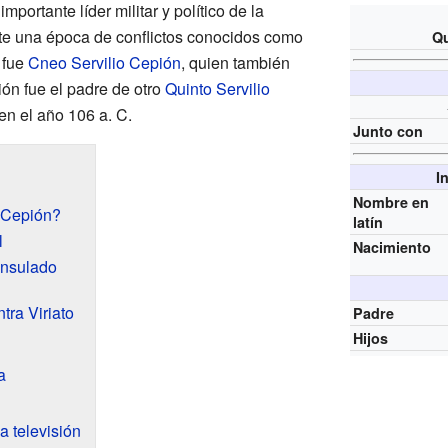
importante líder militar y político de la
nte una época de conflictos conocidos como
Qu
 fue
Cneo Servilio Cepión
, quien también
ión fue el padre de otro
Quinto Servilio
 en el año 106 a. C.
Junto con
I
Nombre en
o Cepión?
latín
l
Nacimiento
onsulado
tra Viriato
Padre
Hijos
a
a televisión