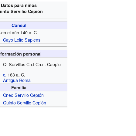
Datos para niños
into Servilio Cepión
Cónsul
-en el año 140 a. C.
Cayo Lelio Sapiens
nformación personal
Q. Servilius Cn.f.Cn.n. Caepio
c.
183 a. C.
Antigua Roma
Familia
Cneo Servilio Cepión
Quinto Servilio Cepión