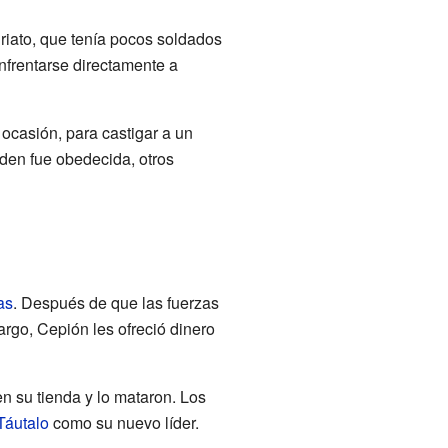
iriato, que tenía pocos soldados
enfrentarse directamente a
ocasión, para castigar a un
rden fue obedecida, otros
as
. Después de que las fuerzas
argo, Cepión les ofreció dinero
n su tienda y lo mataron. Los
Táutalo
como su nuevo líder.