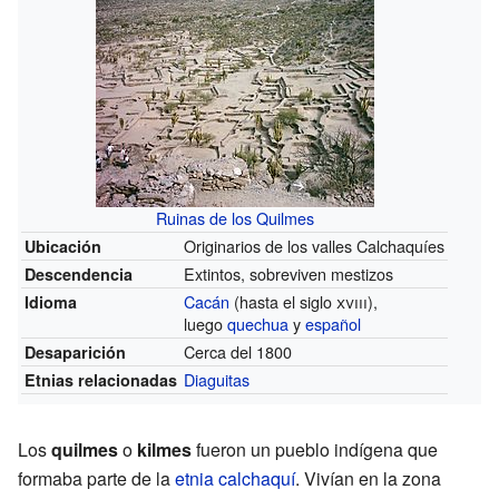
Ruinas de los Quilmes
Originarios de los valles Calchaquíes
Ubicación
Extintos, sobreviven mestizos
Descendencia
Cacán
(hasta el siglo
xviii
),
Idioma
luego
quechua
y
español
Cerca del 1800
Desaparición
Diaguitas
Etnias relacionadas
Los
quilmes
o
kilmes
fueron un pueblo indígena que
formaba parte de la
etnia
calchaquí
. Vivían en la zona