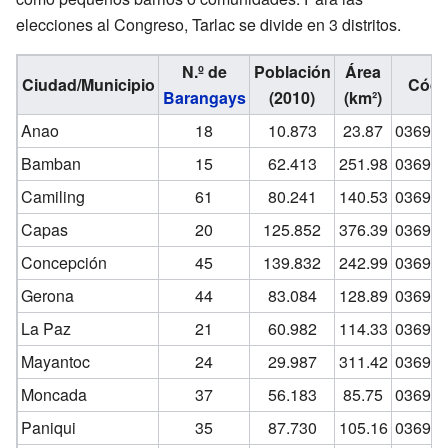
elecciones al Congreso, Tarlac se divide en 3 distritos.
N.º de
Población
Área
Ciudad/Municipio
Códi
Barangays
(2010)
(km²)
Anao
18
10.873
23.87
0369
0
Bamban
15
62.413
251.98
0369
0
Camiling
61
80.241
140.53
0369
0
Capas
20
125.852
376.39
0369
0
Concepción
45
139.832
242.99
0369
0
Gerona
44
83.084
128.89
0369
0
La Paz
21
60.982
114.33
0369
0
Mayantoc
24
29.987
311.42
0369
0
Moncada
37
56.183
85.75
0369
0
Paniqui
35
87.730
105.16
0369
1