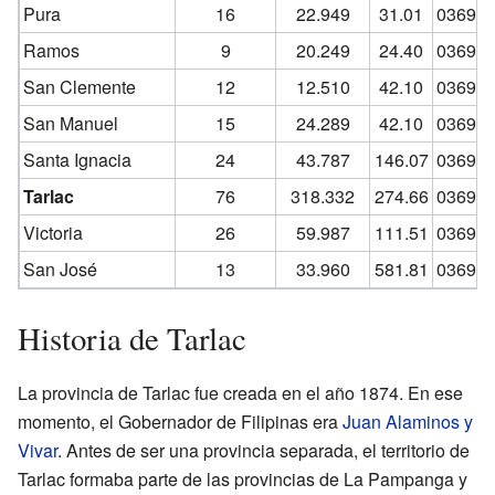
Pura
16
22.949
31.01
0369
1
Ramos
9
20.249
24.40
0369
1
San Clemente
12
12.510
42.10
0369
1
San Manuel
15
24.289
42.10
0369
1
Santa Ignacia
24
43.787
146.07
0369
1
Tarlac
76
318.332
274.66
0369
1
Victoria
26
59.987
111.51
0369
1
San José
13
33.960
581.81
0369
1
Historia de Tarlac
La provincia de Tarlac fue creada en el año 1874. En ese
momento, el Gobernador de Filipinas era
Juan Alaminos y
Vivar
. Antes de ser una provincia separada, el territorio de
Tarlac formaba parte de las provincias de La Pampanga y