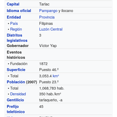
Tarlac
Capital
Pampango
y ilocano
Idioma oficial
Provincia
Entidad
•
País
Filipinas
•
Región
Luzón Central
3
Distritos
legislativos
Víctor Yap
Gobernador
Eventos
históricos
• Fundación
1872
Puesto 46.º
Superficie
• Total
3,053.4
km²
Puesto 23.º
Población
(2007)
• Total
1,068,783 hab.
•
Densidad
350 hab./km²
tarlaqueño, -a
Gentilicio
45
Prefijo
telefónico