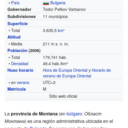
•
País
Bulgaria
Todor Petkov Varbanov
Gobernador
11 municipios
Subdivisiones
Superficie
• Total
3.635,5
km²
Altitud
• Media
211 m s. n. m.
Población
(2006)
• Total
179,741 hab.
•
Densidad
49,4 hab./km²
Hora de Europa Oriental
y
Horario de
Huso horario
verano de Europa Oriental
• en
verano
UTC+3
M
Matrícula
Sitio web oficial
La
provincia de Montana
(en
búlgaro
:
Област
Монтана
) es una región administrativa ubicada en el