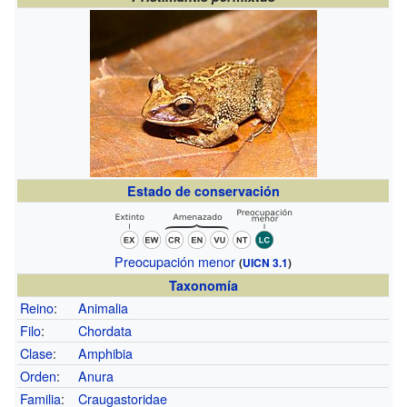
Estado de conservación
Preocupación menor
(
UICN 3.1
)
Taxonomía
Reino
:
Animalia
Filo
:
Chordata
Clase
:
Amphibia
Orden
:
Anura
Familia
:
Craugastoridae