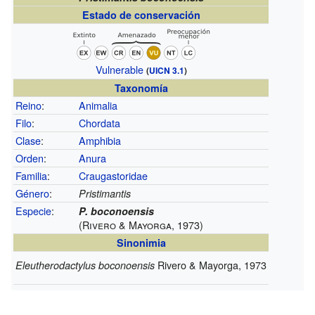
Estado de conservación
Vulnerable
(
UICN 3.1
)
Taxonomía
Reino
:
Animalia
Filo
:
Chordata
Clase
:
Amphibia
Orden
:
Anura
Familia
:
Craugastoridae
Género
:
Pristimantis
Especie
:
P. boconoensis
(Rivero & Mayorga, 1973)
Sinonimia
Rivero & Mayorga, 1973
Eleutherodactylus boconoensis