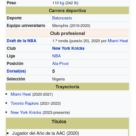
Peso
110
kg
(242
lb
)
Carrera deportiva
Deporte
Baloncesto
Equipo universitario
Memphis (2019-2020)
Club profesional
Draft de la NBA
1.ª ronda (puesto 20), 2020 por
Miami Heat
Club
New York Knicks
Liga
NBA
Posición
Ala-Pívot
5
Dorsal(es)
Selección
Nigeria
Trayectoria
Miami Heat
(2020-2021)
Toronto Raptors
(2021-2023)
New York Knicks
(2023-presente)
Títulos
Jugador del Año de la AAC (2020)