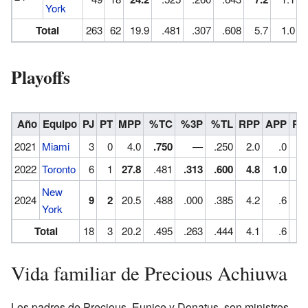
York
Total
263
62
19.9
.481
.307
.608
5.7
1.0
Playoffs
Año
Equipo
PJ
PT
MPP
%TC
%3P
%TL
RPP
APP
RO
2021
Miami
3
0
4.0
.750
—
.250
2.0
.0
2022
Toronto
6
1
27.8
.481
.313
.600
4.8
1.0
New
2024
9
2
20.5
.488
.000
.385
4.2
.6
York
Total
18
3
20.2
.495
.263
.444
4.1
.6
Vida familiar de Precious Achiuwa
Los padres de Precious, Eunice y Donatus, son ministros