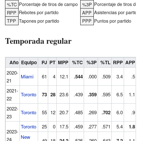
Porcentaje de tiros de campo
Porcentaje de tiros de 
%TC
%3P
Rebotes por partido
Asistencias por partido
RPP
APP
TPP
Tapones por partido
PPP
Puntos por partido
Temporada regular
Año
Equipo
PJ
PT
MPP
%TC
%3P
%TL
RPP
APP
2020-
Miami
61
4
12.1
.544
.000
.509
3.4
.5
21
2021-
Toronto
73
28
23.6
.439
.359
.595
6.5
1.1
22
2022-
Toronto
55
12
20.7
.485
.269
.702
6.0
.9
23
Toronto
25
0
17.5
.459
.277
.571
5.4
1.8
2023-
New
24
49
18
24.2
.525
.260
.643
7.2
1.1