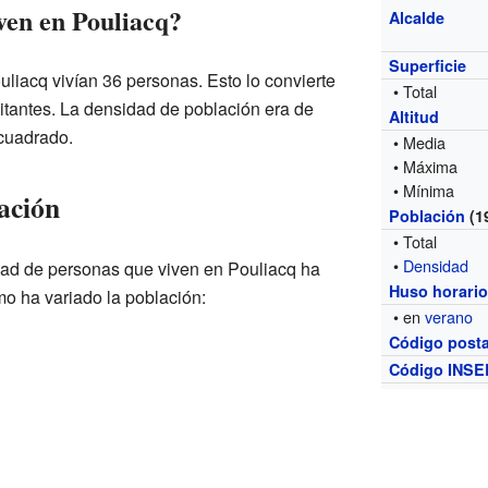
ven en Pouliacq?
Alcalde
Superficie
liacq vivían 36 personas. Esto lo convierte
• Total
tantes. La densidad de población era de
Altitud
 cuadrado.
• Media
• Máxima
• Mínima
ación
Población
(1
• Total
•
Densidad
idad de personas que viven en Pouliacq ha
Huso horari
o ha variado la población:
• en
verano
Código posta
Código INSE