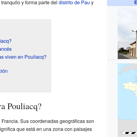
 tranquilo y forma parte del
distrito de Pau
y
E
iacq?
ancés
s viven en Pouliacq?
ción
a Pouliacq?
e Francia. Sus coordenadas geográficas son
ignifica que está en una zona con paisajes