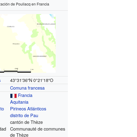
zación de Pouliacq en Francia
43°31′36″N
0°21′18″O
s
Comuna francesa
Francia
Aquitania
to
Pirineos Atlánticos
distrito de Pau
cantón de Thèze
dad
Communauté de communes
de Thèze