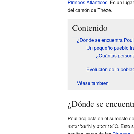
Pirineos Atlánticos
. Es un lugar
del cantón de Thèze.
Contenido
¿Dónde se encuentra Poul
Un pequeño pueblo fr
¿Cuántas persona
Evolución de la pobla
Véase también
¿Dónde se encuentr
Pouliacq está en el suroeste d
43°31′36″N y 0°21′18″O. Esto s
bonitos, cerca de los
Pirineos
.