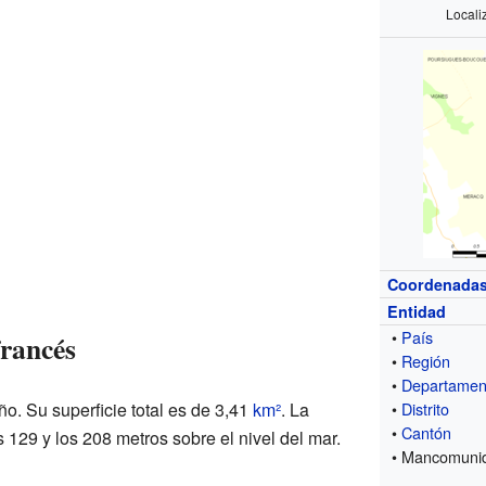
Locali
Coordenada
Entidad
•
País
rancés
•
Región
•
Departamen
o. Su superficie total es de 3,41
km²
. La
•
Distrito
•
Cantón
os 129 y los 208 metros sobre el nivel del mar.
• Mancomuni