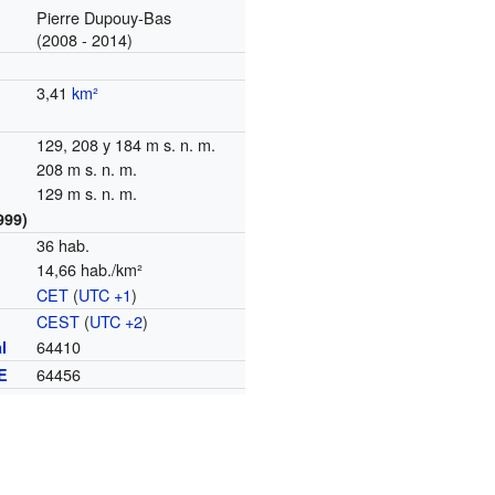
Pierre Dupouy-Bas
(2008 - 2014)
3,41
km²
129, 208 y 184 m s. n. m.
208 m s. n. m.
129 m s. n. m.
999)
36 hab.
14,66 hab./km²
CET
(
UTC +1
)
o
CEST
(
UTC +2
)
64410
l
64456
E