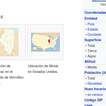
Ubic
Coordenada
es
Entidad
•
País
•
Estado
•
Condado
Superficie
• Total
• Tierra
• Agua
Altitud
ción de
Ubicación de Illinois
• Media
ac en el
en Estados Unidos.
Población
(
2
o de Vermilion,
• Total
.
•
Densidad
Huso horari
• en
verano
Código ZIP
GNIS