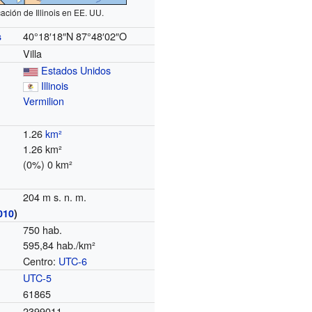
ación de Illinois en EE. UU.
40°18′18″N
87°48′02″O
s
Villa
Estados Unidos
Illinois
Vermilion
1.26
km²
1.26 km²
(0%) 0 km²
204 m s. n. m.
010
)
750 hab.
595,84 hab./km²
Centro:
UTC-6
o
UTC-5
61865
2399011