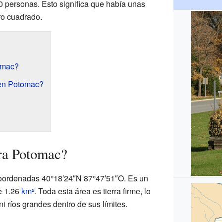
0 personas. Esto significa que había unas
ro cuadrado.
omac?
en Potomac?
ra Potomac?
oordenadas 40°18′24″N 87°47′51″O. Es un
de 1.26
km²
. Toda esta área es tierra firme, lo
i ríos grandes dentro de sus límites.