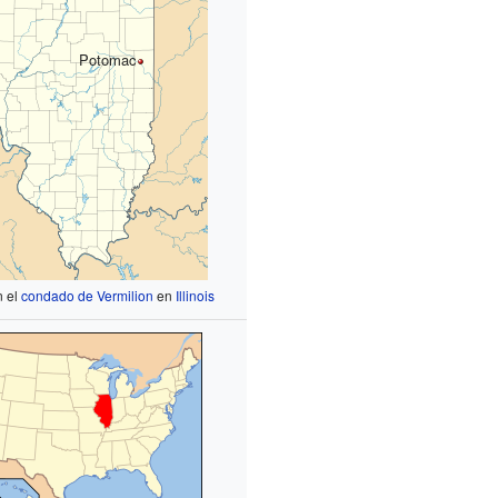
Potomac
n el
condado de Vermilion
en
Illinois