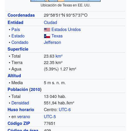
Ubicación de Texas en EE. UU.
29°58′51″N
93°57′37″O
Coordenadas
Ciudad
Entidad
•
País
Estados Unidos
•
Estado
Texas
•
Condado
Jefferson
Superficie
• Total
23.63
km²
• Tierra
22.35 km²
• Agua
(5.39%) 1.27 km²
Altitud
• Media
5 m s. n. m.
Población
(
2010
)
• Total
13 040 hab.
•
Densidad
551,94 hab./km²
Centro:
UTC-6
Huso horario
• en
verano
UTC-5
77651
Código ZIP
409
Código de área