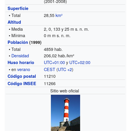
(2001-2008)
Superficie
• Total
28,55
km²
Altitud
• Media
2, 0, 133 y 25 m s. n. m.
• Mínima
0 m m s. n. m.
Población
(1999)
• Total
4859 hab.
•
Densidad
206,02 hab./km²
UTC+01:00
y
UTC+02:00
Huso horario
• en
verano
CEST
(
UTC +2
)
11210
Código postal
11266
Código INSEE
Sitio web oficial