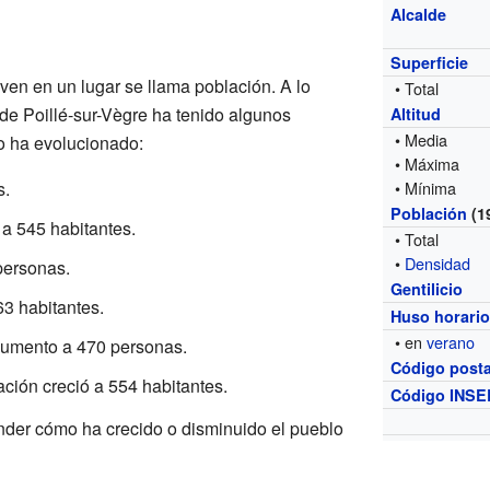
Alcalde
Superficie
ven en un lugar se llama población. A lo
• Total
 de Poillé-sur-Vègre ha tenido algunos
Altitud
• Media
o ha evolucionado:
• Máxima
s.
• Mínima
Población
(1
 a 545 habitantes.
• Total
•
Densidad
personas.
Gentilicio
3 habitantes.
Huso horari
• en
verano
umento a 470 personas.
Código posta
ación creció a 554 habitantes.
Código INSE
nder cómo ha crecido o disminuido el pueblo