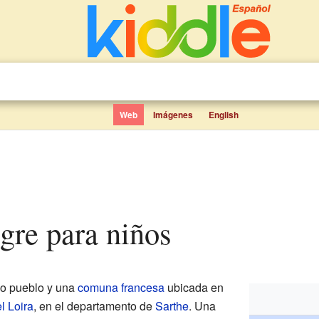
Web
Imágenes
English
ègre para niños
o pueblo y una
comuna francesa
ubicada en
l Loira
, en el departamento de
Sarthe
. Una