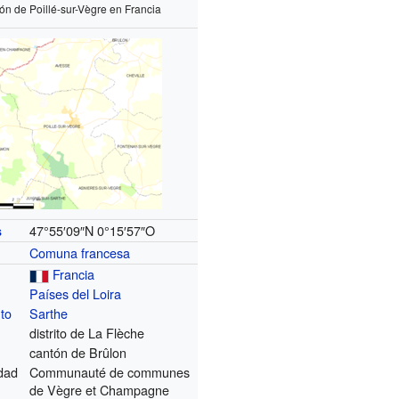
ón de Poillé-sur-Vègre en Francia
47°55′09″N
0°15′57″O
s
Comuna francesa
Francia
Países del Loira
to
Sarthe
distrito de La Flèche
cantón de Brûlon
dad
Communauté de communes
de Vègre et Champagne