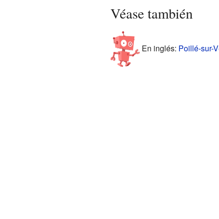
Véase también
En inglés:
Poillé-sur-V