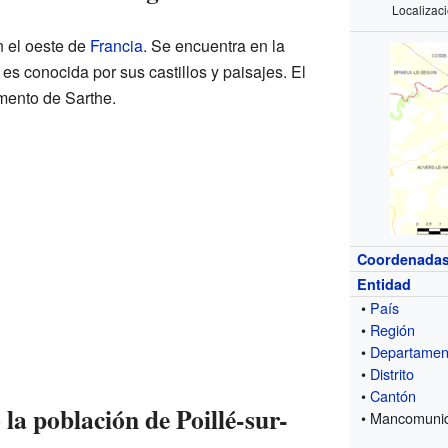
Localizaci
n el oeste de
Francia
. Se encuentra en la
es conocida por sus castillos y paisajes. El
mento de Sarthe.
Coordenada
Entidad
•
País
•
Región
•
Departamen
•
Distrito
•
Cantón
a población de Poillé-sur-
• Mancomuni