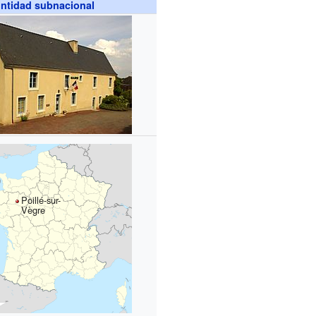
ntidad subnacional
Poillé-sur-
Vègre