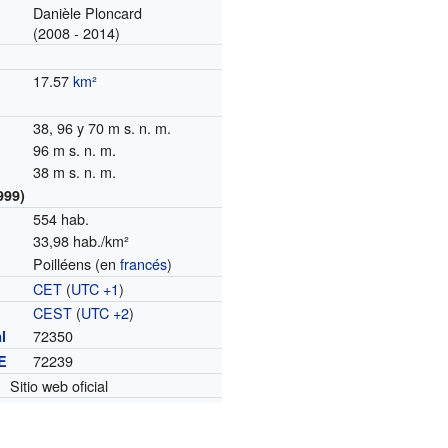
Danièle Ploncard
(2008 - 2014)
17.57
km²
38, 96 y 70 m s. n. m.
96 m s. n. m.
38 m s. n. m.
999)
554 hab.
33,98 hab./km²
Poilléens (en
francés
)
CET
(
UTC +1
)
o
CEST
(
UTC +2
)
72350
l
72239
E
Sitio web oficial