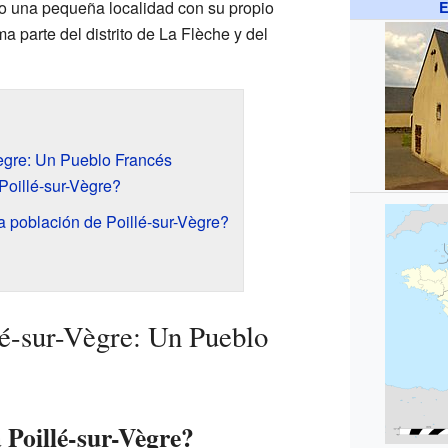
 una pequeña localidad con su propio
E
a parte del distrito de La Flèche y del
ègre: Un Pueblo Francés
oillé-sur-Vègre?
 población de Poillé-sur-Vègre?
é-sur-Vègre: Un Pueblo
 Poillé-sur-Vègre?