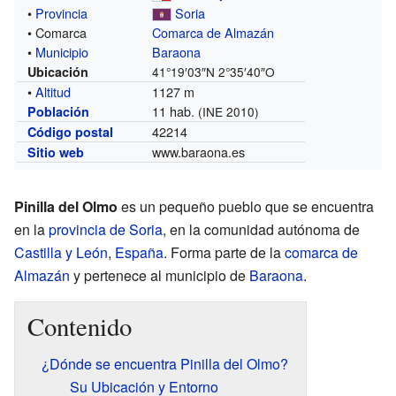
•
Provincia
Soria
• Comarca
Comarca de Almazán
•
Municipio
Baraona
Ubicación
41°19′03″N
2°35′40″O
•
Altitud
1127 m
11 hab.
Población
(INE 2010)
42214
Código postal
www.baraona.es
Sitio web
Pinilla del Olmo
es un pequeño pueblo que se encuentra
en la
provincia de Soria
, en la comunidad autónoma de
Castilla y León
,
España
. Forma parte de la
comarca de
Almazán
y pertenece al municipio de
Baraona
.
Contenido
¿Dónde se encuentra Pinilla del Olmo?
Su Ubicación y Entorno