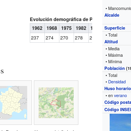
• Mancomuni
Alcalde
Evolución demográfica de Pierremande
1962
1968
1975
1982
1990
1999
Superficie
• Total
237
274
270
278
261
260
Altitud
• Media
• Máxima
• Mínima
es
Población
(1
• Total
•
Densidad
Huso horari
• en
verano
Código posta
Código INSE