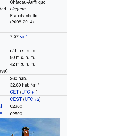
Château-Auffrique
dad
ninguna
Francis Martin
(2008-2014)
7.57
km²
n/d m s. n. m.
80 m s. n. m.
42 m s. n. m.
999)
260 hab.
32,89 hab./km²
CET
(
UTC +1
)
o
CEST
(
UTC +2
)
02300
l
02599
E