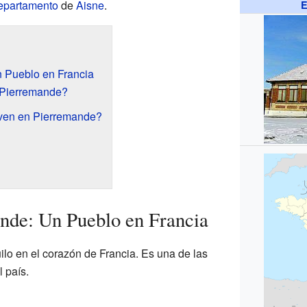
epartamento
de
Aisne
.
E
 Pueblo en Francia
 Pierremande?
ven en Pierremande?
nde: Un Pueblo en Francia
ilo en el corazón de Francia. Es una de las
 país.