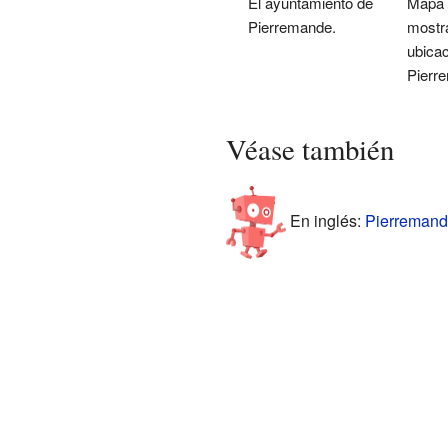
El ayuntamiento de
Mapa 
Pierremande.
mostr
ubicac
Pierr
Véase también
En inglés:
Pierremande