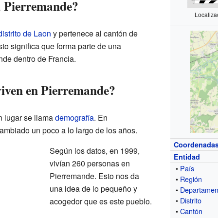
a Pierremande?
Localiza
distrito de Laon
y pertenece al cantón de
to significa que forma parte de una
ande dentro de Francia.
viven en Pierremande?
n lugar se llama
demografía
. En
ambiado un poco a lo largo de los años.
Coordenada
Según los datos, en 1999,
Entidad
vivían 260 personas en
•
País
Pierremande. Esto nos da
•
Región
una idea de lo pequeño y
•
Departamen
•
Distrito
acogedor que es este pueblo.
•
Cantón