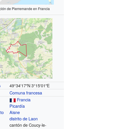
ción de Pierremande en Francia
49°34′17″N
3°15′01″E
s
Comuna francesa
Francia
Picardía
to
Aisne
distrito de Laon
cantón de Coucy-le-