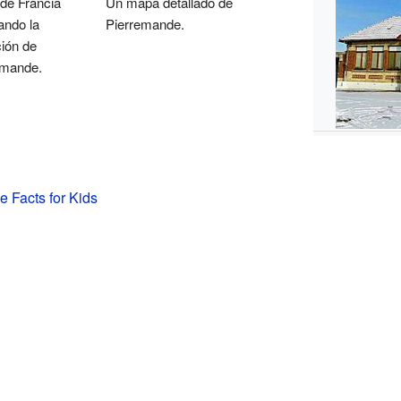
de Francia
Un mapa detallado de
ando la
Pierremande.
ión de
emande.
 Facts for Kids