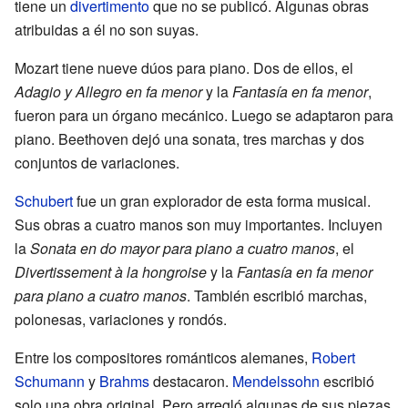
tiene un
divertimento
que no se publicó. Algunas obras
atribuidas a él no son suyas.
Mozart tiene nueve dúos para piano. Dos de ellos, el
Adagio y Allegro en fa menor
y la
Fantasía en fa menor
,
fueron para un órgano mecánico. Luego se adaptaron para
piano. Beethoven dejó una sonata, tres marchas y dos
conjuntos de variaciones.
Schubert
fue un gran explorador de esta forma musical.
Sus obras a cuatro manos son muy importantes. Incluyen
la
Sonata en do mayor para piano a cuatro manos
, el
Divertissement à la hongroise
y la
Fantasía en fa menor
para piano a cuatro manos
. También escribió marchas,
polonesas, variaciones y rondós.
Entre los compositores románticos alemanes,
Robert
Schumann
y
Brahms
destacaron.
Mendelssohn
escribió
solo una obra original. Pero arregló algunas de sus piezas