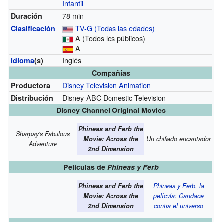
Infantil
78 min
Duración
TV-G (Todas las edades)
Clasificación
A (Todos los públicos)
A
Inglés
Idioma
(s)
Compañías
Disney Television Animation
Productora
Disney-ABC Domestic Television
Distribución
Disney Channel Original Movies
Phineas and Ferb the
Sharpay's Fabulous
Movie: Across the
Un chiflado encantador
Adventure
2nd Dimension
Películas de
Phineas y Ferb
Phineas and Ferb the
Phineas y Ferb, la
Movie: Across the
película: Candace
2nd Dimension
contra el universo