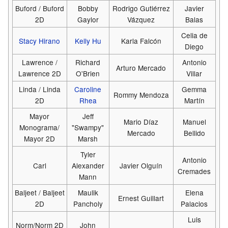
Buford / Buford
Bobby
Rodrigo Gutiérrez
Javier
2D
Gaylor
Vázquez
Balas
Celia de
Stacy Hirano
Kelly Hu
Karla Falcón
Diego
Lawrence /
Richard
Antonio
Arturo Mercado
Lawrence 2D
O'Brien
Villar
Linda / Linda
Caroline
Gemma
Rommy Mendoza
2D
Rhea
Martín
Mayor
Jeff
Mario Díaz
Manuel
Monograma/
"Swampy"
Mercado
Bellido
Mayor 2D
Marsh
Tyler
Antonio
Carl
Alexander
Javier Olguín
Cremades
Mann
Baljeet / Baljeet
Maulik
Elena
Ernest Guillart
2D
Pancholy
Palacios
Luis
Norm/Norm 2D
John