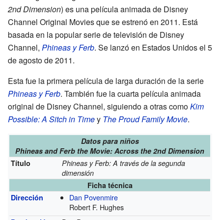
2nd Dimension
) es una película animada de Disney
Channel Original Movies que se estrenó en 2011. Está
basada en la popular serie de televisión de Disney
Channel,
Phineas y Ferb
. Se lanzó en Estados Unidos el 5
de agosto de 2011.
Esta fue la primera película de larga duración de la serie
Phineas y Ferb
. También fue la cuarta película animada
original de Disney Channel, siguiendo a otras como
Kim
Possible: A Sitch in Time
y
The Proud Family Movie
.
Datos para niños
Phineas and Ferb the Movie: Across the 2nd Dimension
Título
Phineas y Ferb: A través de la segunda
dimensión
Ficha técnica
Dan Povenmire
Dirección
Robert F. Hughes