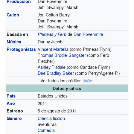
Dan Povenmire
Producción
Jeff "Swampy" Marsh
Jon Colton Barry
Guion
Dan Povenmire
Jeff "Swampy" Marsh
de
Dan Povenmire
Basada en
Phineas y Ferb
Danny Jacob
Música
Vincent Martella
(como Phineas Flynn)
Protagonistas
Thomas Brodie-Sangster
(como Ferb
Fletcher)
Ashley Tisdale
(como Candace Flynn)
Dee Bradley Baker
(como Perry/Agente P.)
Ver todos los créditos
(
IMDb
)
Datos y cifras
Estados Unidos
País
2011
Año
5 de agosto de 2011
Estreno
Ciencia ficción
Género
aventuras
Comedia