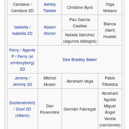
Candace /
Ashley
Olga
Christine Byrd
Candace 2D
Tisdale
Velasco
Pau García
Blanca
Casillas
Isabella /
Alyson
(Neri)
Isabella 2D
Stoner
Natalia Sánchez
Hualde
(algunos diálogos)
Perry / Agente
P / Perry (el
Dee Bradley Baker
ornitocyborg)
2D
Jeremy /
Mitchel
Pablo
Abraham Vega
Jeremy 2D
Musso
Tribaldos
Abraham
Aguilar
Doofenshmirtz
Dan
Miguel
/ Doof 2D
Germán Fabregat
Povenmire
Ángel
(villano)
Varela
(canciones)