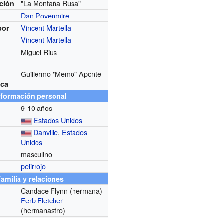
"La Montaña Rusa"
ición
Dan Povenmire
Vincent Martella
por
Vincent Martella
Miguel Rius
Guillermo "Memo" Aponte
ica
nformación personal
9-10 años
Estados Unidos
Danville
,
Estados
Unidos
masculino
pelirrojo
Familia y relaciones
Candace Flynn (hermana)
Ferb Fletcher
(hermanastro)