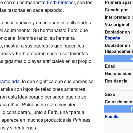
to con su hermanastro
Ferb Fletcher
, son los
Primera apar
las historias en cada episodio.
Creado por
Interpretado 
 busca nuevas y emocionantes actividades
Voz original
 el aburrimiento. Su hermanastro Ferb, que
Doblador en
ompaña. Mientras tanto, su hermana
España
o, mostrar a sus padres lo que hacen los
Doblador en
Hispanoamér
ineas y Ferb preparan suelen ser inventos
I
 gigantes o playas artificiales en su propio
Edad
Nacionalidad
nsamblada
, lo que significa que sus padres se
Residencia
milia con hijos de relaciones anteriores.
Sexo
ieron esta idea porque pensaron que no se
Color de pelo
ara niños. Phineas ha sido muy bien
s lo consideran, junto a Ferb, una "pareja
Familia
s aparece en muchos productos de
Phineas
as y videojuegos.