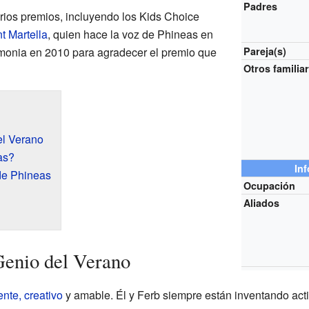
Padres
rios premios, incluyendo los Kids Choice
t Martella
, quien hace la voz de Phineas en
remonia en 2010 para agradecer el premio que
Pareja(s)
Otros familia
el Verano
as?
In
de Phineas
Ocupación
Aliados
Genio del Verano
ente, creativo
y amable. Él y Ferb siempre están inventando ac