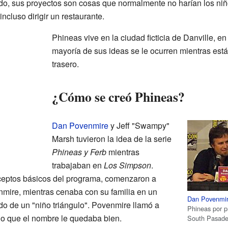
o, sus proyectos son cosas que normalmente no harían los niñ
incluso dirigir un restaurante.
Phineas vive en la ciudad ficticia de Danville, e
mayoría de sus ideas se le ocurren mientras est
trasero.
¿Cómo se creó Phineas?
Dan Povenmire
y Jeff "Swampy"
Marsh tuvieron la idea de la serie
Phineas y Ferb
mientras
trabajaban en
Los Simpson
.
eptos básicos del programa, comenzaron a
nmire, mientras cenaba con su familia en un
Dan Povenmi
ido de un "niño triángulo". Povenmire llamó a
Phineas por p
do que el nombre le quedaba bien.
South Pasaden