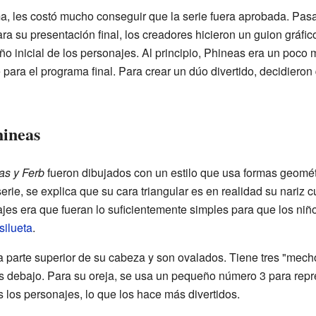
a, les costó mucho conseguir que la serie fuera aprobada. Pas
ra su presentación final, los creadores hicieron un guion gráfi
eño inicial de los personajes. Al principio, Phineas era un poco
para el programa final. Para crear un dúo divertido, decidiero
hineas
as y Ferb
fueron dibujados con un estilo que usa formas geométr
serie, se explica que su cara triangular es en realidad su nariz
najes era que fueran lo suficientemente simples para que los niñ
silueta
.
a parte superior de su cabeza y son ovalados. Tiene tres "mech
cas debajo. Para su oreja, se usa un pequeño número 3 para repr
 los personajes, lo que los hace más divertidos.