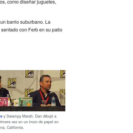
os, como diseñar juguetes,
n un barrio suburbano. La
á sentado con Ferb en su patio
re
y Swampy Marsh. Dan dibujó a
rimera vez en un trozo de papel en
a, California.