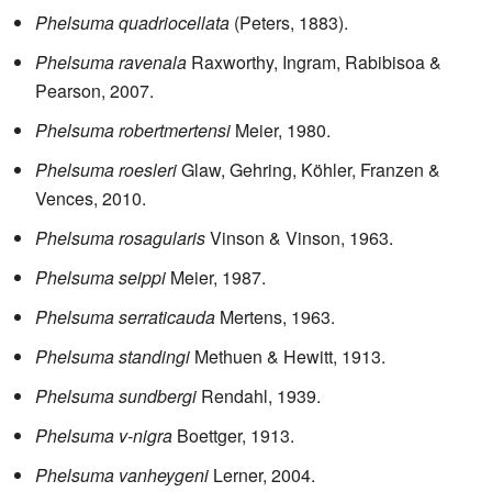
Phelsuma quadriocellata
(Peters, 1883).
Phelsuma ravenala
Raxworthy, Ingram, Rabibisoa &
Pearson, 2007.
Phelsuma robertmertensi
Meier, 1980.
Phelsuma roesleri
Glaw, Gehring, Köhler, Franzen &
Vences, 2010.
Phelsuma rosagularis
Vinson & Vinson, 1963.
Phelsuma seippi
Meier, 1987.
Phelsuma serraticauda
Mertens, 1963.
Phelsuma standingi
Methuen & Hewitt, 1913.
Phelsuma sundbergi
Rendahl, 1939.
Phelsuma v-nigra
Boettger, 1913.
Phelsuma vanheygeni
Lerner, 2004.