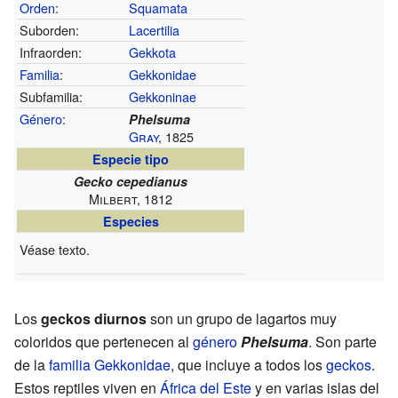
Orden
:
Squamata
Suborden:
Lacertilia
Infraorden:
Gekkota
Familia
:
Gekkonidae
Subfamilia:
Gekkoninae
Género
:
Phelsuma
Gray
, 1825
Especie tipo
Gecko cepedianus
Milbert, 1812
Especies
Véase texto.
Los
geckos diurnos
son un grupo de lagartos muy
coloridos que pertenecen al
género
Phelsuma
. Son parte
de la
familia
Gekkonidae
, que incluye a todos los
geckos
.
Estos reptiles viven en
África del Este
y en varias islas del