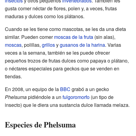
insectos
y otros pequeños
invertebrados
. También les
gusta comer néctar de flores, polen y, a veces, frutas
maduras y dulces como los plátanos.
Cuando se les tiene como mascotas, se les da una dieta
similar. Pueden comer
moscas de la fruta
(sin alas),
moscas
, polillas,
grillos
y
gusanos de la harina
. Varias
veces a la semana, también se les puede ofrecer
pequeños trozos de frutas dulces como papaya o plátano,
o néctares especiales para geckos que se venden en
tiendas.
En 2008, un equipo de la
BBC
grabó a un gecko
Phelsuma
pidiéndole a un
fulgoromorfo
(un tipo de
insecto) que le diera una sustancia dulce llamada melaza.
Especies de Phelsuma