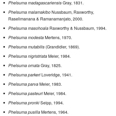
Phelsuma madagascariensis
Gray, 1831.
Phelsuma malamakibo
Nussbaum, Raxworthy,
Raselimanana & Ramanamanjato, 2000.
Phelsuma masohoala
Raxworthy & Nussbaum, 1994.
Phelsuma modesta
Mertens, 1970.
Phelsuma mutabilis
(Grandidier, 1869).
Phelsuma nigristriata
Meier, 1984.
Phelsuma ornata
Gray, 1825.
Phelsuma parkeri
Loveridge, 1941.
Phelsuma parva
Meier, 1983.
Phelsuma pasteuri
Meier, 1984.
Phelsuma pronki
Seipp, 1994.
Phelsuma pusilla
Mertens, 1964.