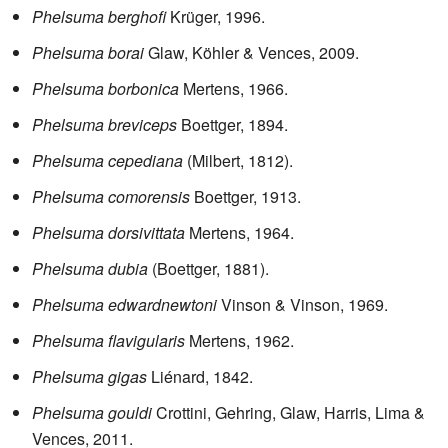
Phelsuma berghofi
Krüger, 1996.
Phelsuma borai
Glaw, Köhler & Vences, 2009.
Phelsuma borbonica
Mertens, 1966.
Phelsuma breviceps
Boettger, 1894.
Phelsuma cepediana
(Milbert, 1812).
Phelsuma comorensis
Boettger, 1913.
Phelsuma dorsivittata
Mertens, 1964.
Phelsuma dubia
(Boettger, 1881).
Phelsuma edwardnewtoni
Vinson & Vinson, 1969.
Phelsuma flavigularis
Mertens, 1962.
Phelsuma gigas
Liénard, 1842.
Phelsuma gouldi
Crottini, Gehring, Glaw, Harris, Lima &
Vences, 2011.