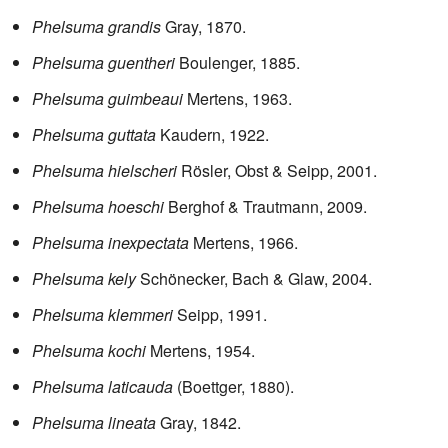
Phelsuma grandis
Gray, 1870.
Phelsuma guentheri
Boulenger, 1885.
Phelsuma guimbeaui
Mertens, 1963.
Phelsuma guttata
Kaudern, 1922.
Phelsuma hielscheri
Rösler, Obst & Seipp, 2001.
Phelsuma hoeschi
Berghof & Trautmann, 2009.
Phelsuma inexpectata
Mertens, 1966.
Phelsuma kely
Schönecker, Bach & Glaw, 2004.
Phelsuma klemmeri
Seipp, 1991.
Phelsuma kochi
Mertens, 1954.
Phelsuma laticauda
(Boettger, 1880).
Phelsuma lineata
Gray, 1842.