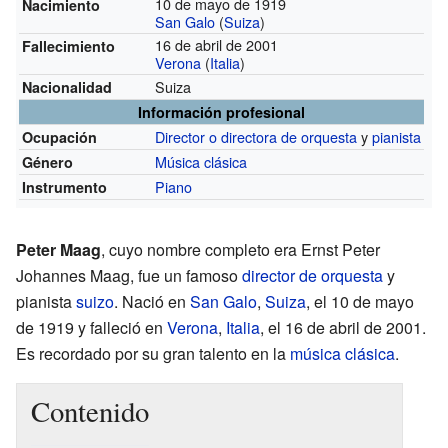
10 de mayo de 1919
Nacimiento
San Galo
(
Suiza
)
16 de abril de 2001
Fallecimiento
Verona
(
Italia
)
Suiza
Nacionalidad
Información profesional
Director o directora de orquesta
y
pianista
Ocupación
Música clásica
Género
Piano
Instrumento
Peter Maag
, cuyo nombre completo era Ernst Peter
Johannes Maag, fue un famoso
director de orquesta
y
pianista
suizo
. Nació en
San Galo
,
Suiza
, el 10 de mayo
de 1919 y falleció en
Verona
,
Italia
, el 16 de abril de 2001.
Es recordado por su gran talento en la
música clásica
.
Contenido