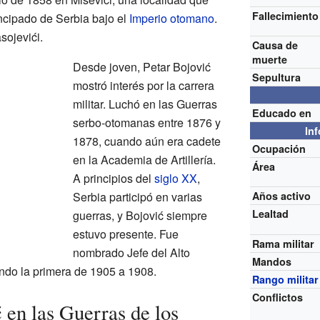
Fallecimiento
ncipado de Serbia bajo el
Imperio otomano
.
sojevići.
Causa de
muerte
Desde joven, Petar Bojović
Sepultura
mostró interés por la carrera
militar. Luchó en las Guerras
Educado en
serbo-otomanas entre 1876 y
In
1878, cuando aún era cadete
Ocupación
en la Academia de Artillería.
Área
A principios del
siglo XX
,
Serbia participó en varias
Años activo
Lealtad
guerras, y Bojović siempre
estuvo presente. Fue
Rama militar
nombrado Jefe del Alto
Mandos
ndo la primera de 1905 a 1908.
Rango militar
Conflictos
 en las Guerras de los