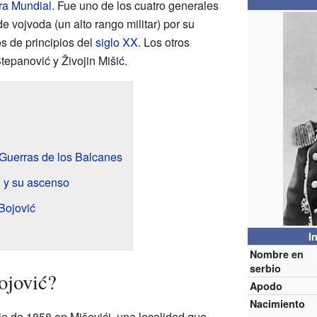
ra Mundial
. Fue uno de los cuatro generales
de vojvoda (un alto rango militar) por su
os de principios del
siglo XX
. Los otros
tepanović y Živojin Mišić.
 Guerras de los Balcanes
 y su ascenso
Bojović
I
Nombre en
serbio
ojović?
Apodo
Nacimiento
lio de 1858 en Miševići, una localidad que