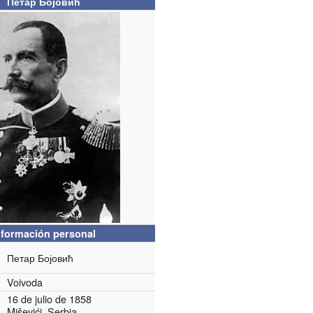
Петар Бојовић
nformación personal
Петар Бојовић
Voivoda
16 de julio de 1858
Miševići, Serbia