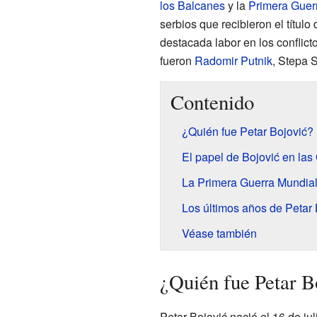
los Balcanes
y la
Primera Guer
serbios que recibieron el título 
destacada labor en los conflict
fueron
Radomir Putnik
, Stepa S
Contenido
¿Quién fue Petar Bojović?
El papel de Bojović en las
La Primera Guerra Mundial
Los últimos años de Petar 
Véase también
¿Quién fue Petar B
Petar Bojović nació el 16 de ju