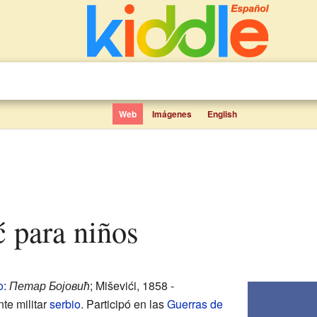
Web
Imágenes
English
ć para niños
o
:
Петар Бојовић
; Miševići, 1858 -
nte militar
serbio
. Participó en las
Guerras de