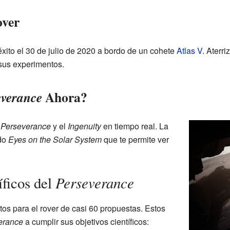
over
xito el
30 de julio de 2020
a bordo de un cohete
Atlas V
. Aterri
sus experimentos.
Ahora?
everance
l
Perseverance
y el
Ingenuity
en tiempo real. La
ado
Eyes on the Solar System
que te permite ver
Perseverance
íficos del
os para el rover de casi 60 propuestas. Estos
erance
a cumplir sus objetivos científicos: