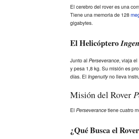
El cerebro del rover es una co
Tiene una memoria de
128
meg
gigabytes.
El Helicóptero
Ingen
Junto al
Perseverance
, viaja el
y pesa
1,8 kg
. Su misión es pro
días. El
Ingenuity
no lleva instr
P
Misión del Rover
El
Perseverance
tiene cuatro m
¿Qué Busca el Rove