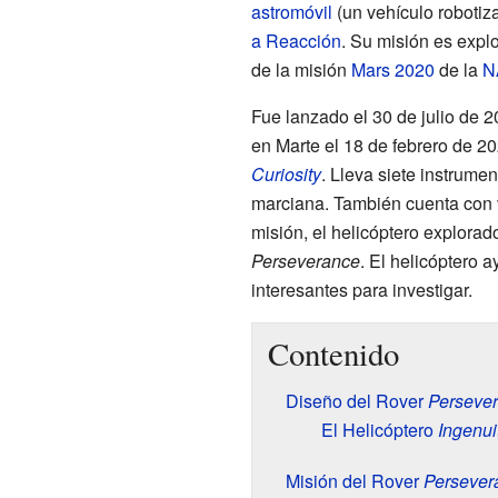
astromóvil
(un vehículo robotiz
a Reacción
. Su misión es explo
de la misión
Mars 2020
de la
N
Fue lanzado el
30 de julio de 
en Marte el
18 de febrero de 2
Curiosity
. Lleva siete instrumen
marciana. También cuenta con 
misión, el helicóptero explorad
Perseverance
. El helicóptero a
interesantes para investigar.
Contenido
Diseño del Rover
Perseve
El Helicóptero
Ingenui
Misión del Rover
Persever