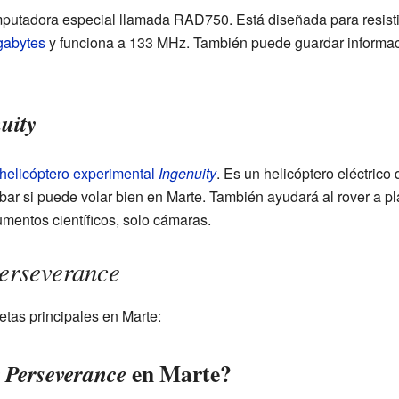
mputadora especial llamada RAD750. Está diseñada para resistir
abytes
y funciona a
133 MHz
. También puede guardar informa
uity
helicóptero experimental
Ingenuity
. Es un helicóptero eléctric
bar si puede volar bien en Marte. También ayudará al rover a pla
umentos científicos, solo cámaras.
erseverance
etas principales en Marte:
r
en Marte?
Perseverance