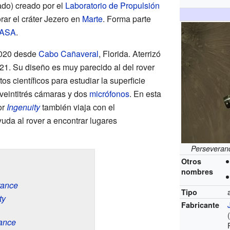
ado) creado por el
Laboratorio de Propulsión
rar el cráter Jezero en
Marte
. Forma parte
ASA
.
2020
desde
Cabo Cañaveral
, Florida. Aterrizó
021
. Su diseño es muy parecido al del rover
tos científicos para estudiar la superficie
veintitrés cámaras y dos
micrófonos
. En esta
or
Ingenuity
también viaja con el
yuda al rover a encontrar lugares
Perseveran
Otros
nombres
rance
Tipo
ty
Fabricante
ance