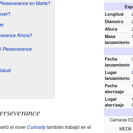
Perseverance
en Marte?
Esp
over?
Longitud
Diámetro
er
Altura
verance
Ahora?
Masa
lanzamiento
el
Perseverance
Fecha
lanzamiento
Salud
Lugar
lanzamiento
Fecha
aterrizaje
Lugar
aterrizaje
erseverance
Cámaras E
señó el rover
Curiosity
también trabajó en el
MEDA