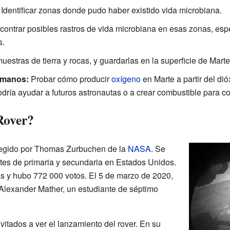
Identificar zonas donde pudo haber existido vida microbiana.
ontrar posibles rastros de vida microbiana en esas zonas, es
s.
estras de tierra y rocas, y guardarlas en la superficie de Marte
umanos:
Probar cómo producir
oxígeno
en Marte a partir del di
odría ayudar a futuros astronautas o a crear combustible para c
Rover?
egido por Thomas Zurbuchen de la
NASA
. Se
tes de primaria y secundaria en Estados Unidos.
s y hubo
772 000
votos. El 5 de marzo de 2020,
Alexander Mather, un estudiante de séptimo
vitados a ver el lanzamiento del rover. En su