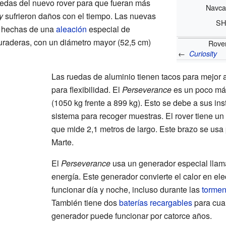
uedas del nuevo rover para que fueran más
Navc
y
sufrieron daños con el tiempo. Las nuevas
SH
 hechas de una
aleación
especial de
uraderas, con un diámetro mayor (
52,5 cm
)
Rove
←
Curiosity
Las ruedas de aluminio tienen tacos para mejor 
para flexibilidad. El
Perseverance
es un poco má
(1050 kg frente a 899 kg). Esto se debe a sus i
sistema para recoger muestras. El rover tiene un
que mide 2,1 metros de largo. Este brazo se usa p
Marte.
El
Perseverance
usa un generador especial ll
energía. Este generador convierte el calor en elec
funcionar día y noche, incluso durante las
tormen
También tiene dos
baterías recargables
para cua
generador puede funcionar por catorce años.