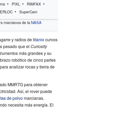
ams
PIXL
RIMFAX
ERLOC
SuperCam
rs marcianos de la
NASA
agarre y radios de
titanio
curvos
s pesado que el
Curiosity
nstrumentos más grandes y su
 brazo robótico de cinco partes
ara analizar rocas y tierra de
amado MMRTG para obtener
tricidad. Así, el rover puede
tas de polvo
marcianas.
ndo necesita más energía. El