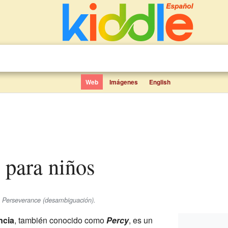
Web
Imágenes
English
e para niños
e Perseverance (desambiguación).
ncia
, también conocido como
Percy
, es un