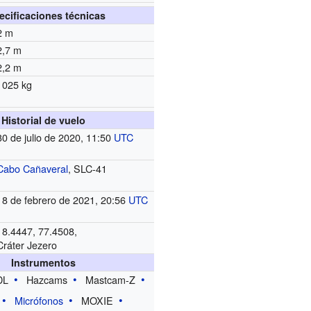
ecificaciones técnicas
2 m
2,7 m
2,2 m
1025 kg
Historial de vuelo
30 de julio de 2020, 11:50
UTC
Cabo Cañaveral
, SLC-41
18 de febrero de 2021, 20:56
UTC
18.4447,
77.4508
,
Cráter Jezero
Instrumentos
DL
Hazcams
Mastcam-Z
Micrófonos
MOXIE