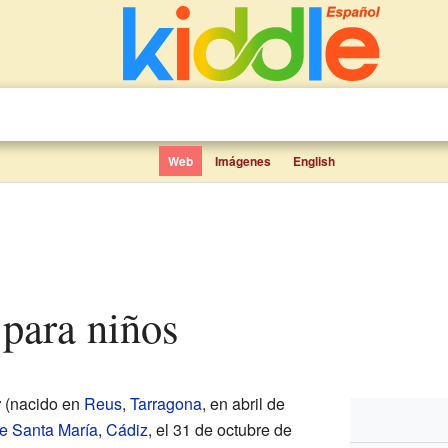
Web
Imágenes
English
 para niños
r
(nacido en
Reus
,
Tarragona
, en abril de
de Santa María
,
Cádiz
, el 31 de octubre de