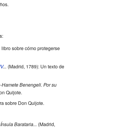
ños.
s:
 libro sobre cómo protegerse
IV
...
(Madrid, 1789): Un texto de
de-Hamete Benengeli. Por su
n Quijote.
ra sobre Don Quijote.
nsula Barataria...
(Madrid,