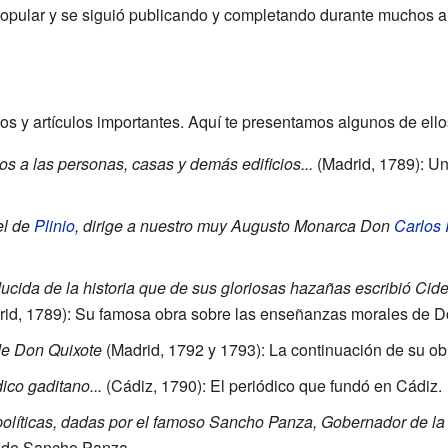
 popular y se siguió publicando y completando durante muchos a
ros y artículos importantes. Aquí te presentamos algunos de ello
s a las personas, casas y demás edificios...
(Madrid, 1789): Un
el de
Plinio
, dirige a nuestro muy Augusto Monarca Don
Carlos 
cida de la historia que de sus gloriosas hazañas escribió Ci
id, 1789): Su famosa obra sobre las enseñanzas morales de Do
de Don Quixote
(Madrid, 1792 y 1793): La continuación de su ob
ico gaditano...
(Cádiz, 1790): El periódico que fundó en Cádiz.
olíticas, dadas por el famoso Sancho Panza, Gobernador de la Í
s de Sancho Panza.