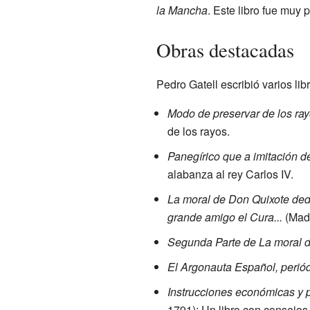
la Mancha
. Este libro fue muy
Obras destacadas
Pedro Gatell escribió varios lib
Modo de preservar de los rayo
de los rayos.
Panegírico que a imitación d
alabanza al rey Carlos IV.
La moral de Don Quixote dedu
grande amigo el Cura...
(Madr
Segunda Parte de La moral 
El Argonauta Español, periód
Instrucciones económicas y p
1791): Un libro con consejo