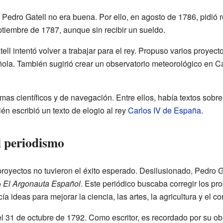
 Pedro Gatell no era buena. Por ello, en agosto de 1786, pidió re
ptiembre de 1787, aunque sin recibir un sueldo.
ll intentó volver a trabajar para el rey. Propuso varios proyecto
la. También sugirió crear un observatorio meteorológico en Cá
emas científicos y de navegación. Entre ellos, había textos sobre
én escribió un texto de elogio al rey
Carlos IV de España
.
l periodismo
royectos no tuvieron el éxito esperado. Desilusionado, Pedro Ga
o
El Argonauta Español
. Este periódico buscaba corregir los p
a ideas para mejorar la ciencia, las artes, la agricultura y el c
el 31 de octubre de 1792. Como escritor, es recordado por su o