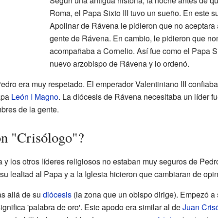
Según una antigua historia, la noche antes de qu
Roma, el Papa Sixto III tuvo un sueño. En este s
Apolinar de Rávena le pidieron que no aceptara a
gente de Rávena. En cambio, le pidieron que no
acompañaba a Cornelio. Así fue como el Papa Six
nuevo arzobispo de Rávena y lo ordenó.
edro era muy respetado. El emperador Valentiniano III confiaba
papa
León I Magno
. La diócesis de Rávena necesitaba un líder fu
bres de la gente.
on "Crisólogo"?
a y los otros líderes religiosos no estaban muy seguros de Pedr
su lealtad al Papa y a la Iglesia hicieron que cambiaran de opin
s allá de su
diócesis
(la zona que un obispo dirige). Empezó a
significa 'palabra de oro'. Este apodo era similar al de
Juan Cris