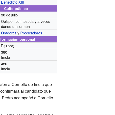
Benedicto XIII
Culto público
30 de julio
Obispo , con tosuda y a veces
dando un sermón
Oradores
y
Predicadores
nformación personal
Πέτρος
380
Imola
450
Imola
ieron a Cornelio de Imola que
 confirmara al candidato que
po. Pedro acompañó a Cornelio