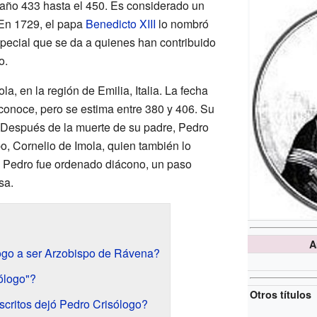
año 433 hasta el 450. Es considerado un
 En 1729, el papa
Benedicto XIII
lo nombró
especial que se da a quienes han contribuido
o.
a, en la región de Emilia, Italia. La fecha
conoce, pero se estima entre 380 y 406. Su
 Después de la muerte de su padre, Pedro
o, Cornelio de Imola, quien también lo
, Pedro fue ordenado diácono, un paso
sa.
A
ogo a ser Arzobispo de Rávena?
ólogo"?
Otros títulos
scritos dejó Pedro Crisólogo?