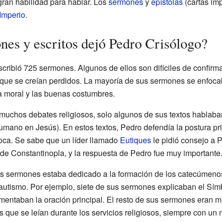
gran habilidad para hablar. Los
sermones
y
epístolas
(cartas im
Imperio
.
nes y escritos dejó Pedro Crisólogo?
ribió 725 sermones. Algunos de ellos son difíciles de confirma
 que se creían perdidos. La mayoría de sus sermones se enfoca
la moral y las buenas costumbres.
uchos debates religiosos, solo algunos de sus textos hablaban
mano en Jesús). En estos textos, Pedro defendía la postura prin
oca. Se sabe que un líder llamado
Eutiques
le pidió consejo a 
 de Constantinopla, y la respuesta de Pedro fue muy importante
s sermones estaba dedicado a la formación de los catecúmenos
Bautismo. Por ejemplo, siete de sus sermones explicaban el Sím
omentaban la oración principal. El resto de sus sermones eran m
s que se leían durante los servicios religiosos, siempre con un