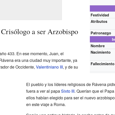
Festividad
Atributos
Crisólogo a ser Arzobispo
Patronazgo
I
Nombre
Nacimiento
 año 433. En ese momento, Juan, el
 Rávena era una ciudad muy importante, ya
Fallecimiento
rador de Occidente,
Valentiniano III
, y de su
El pueblo y los líderes religiosos de Rávena pid
fuera a ver al papa
Sixto III
. Querían que el Papa
ellos habían elegido para ser el nuevo arzobis
en este viaje a Roma.