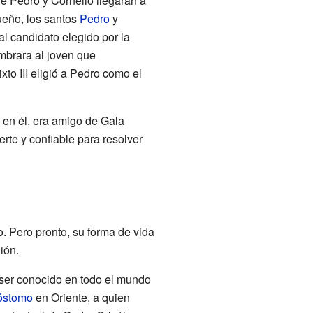
e Pedro y Cornelio llegaran a
ueño, los santos
Pedro
y
l candidato elegido por la
mbrara al joven que
to III eligió a Pedro como el
 en él, era amigo de Gala
erte y confiable para resolver
o. Pero pronto, su forma de vida
ión.
 ser conocido en todo el mundo
óstomo
en Oriente, a quien