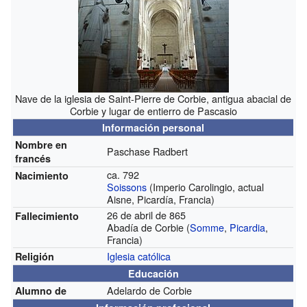
Nave de la iglesia de Saint-Pierre de Corbie, antigua abacial de
Corbie y lugar de entierro de Pascasio
Información personal
Nombre en
Paschase Radbert
francés
ca. 792
Nacimiento
Soissons
(Imperio Carolingio, actual
Aisne, Picardía, Francia)
26 de abril de 865
Fallecimiento
Abadía de Corbie (
Somme
,
Picardia
,
Francia)
Iglesia católica
Religión
Educación
Adelardo de Corbie
Alumno de