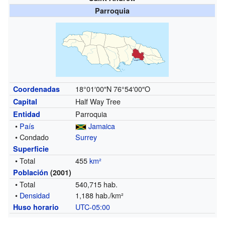
Parroquia
18°01′00″N
76°54′00″O
Coordenadas
Half Way Tree
Capital
Parroquia
Entidad
•
País
Jamaica
• Condado
Surrey
Superficie
• Total
455
km²
Población
(2001)
• Total
540,715 hab.
•
Densidad
1,188 hab./km²
UTC-05:00
Huso horario