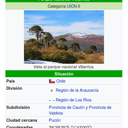
Categoría
UICN
II
Vista al parque nacional Villarrica.
Situación
Chile
País
División
Región de la Araucanía
Región de Los Ríos
Provincia de Cautín
y
Provincia de
Subdivisión
Valdivia
Pucón
Ciudad cercana
39°29′35″S
71°43′00″O
Coordenadas