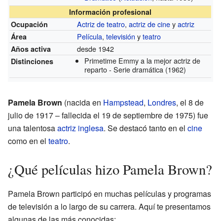
Información profesional
Actriz de teatro
,
actriz de cine
y
actriz
Ocupación
Película
,
televisión
y
teatro
Área
desde 1942
Años activa
Primetime Emmy a la mejor actriz de
Distinciones
reparto - Serie dramática
(1962)
Pamela Brown
(nacida en
Hampstead
,
Londres
, el 8 de
julio de 1917 – fallecida el 19 de septiembre de 1975) fue
una talentosa
actriz
inglesa
. Se destacó tanto en el
cine
como en el
teatro
.
¿Qué películas hizo Pamela Brown?
Pamela Brown participó en muchas películas y programas
de televisión a lo largo de su carrera. Aquí te presentamos
algunas de las más conocidas: