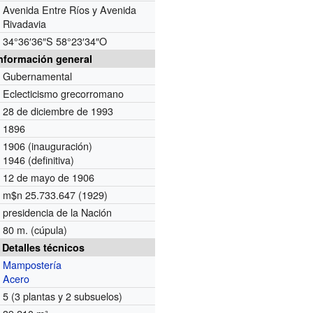
Avenida Entre Ríos y Avenida
Rivadavia
34°36′36″S
58°23′34″O
nformación general
Gubernamental
Eclecticismo grecorromano
28 de diciembre de 1993
1896
1906
(inauguración)
1946
(definitiva)
12 de mayo de 1906
m$n 25.733.647 (1929)
presidencia de la Nación
80 m. (cúpula)
Detalles técnicos
Mampostería
Acero
5 (3 plantas y 2 subsuelos)