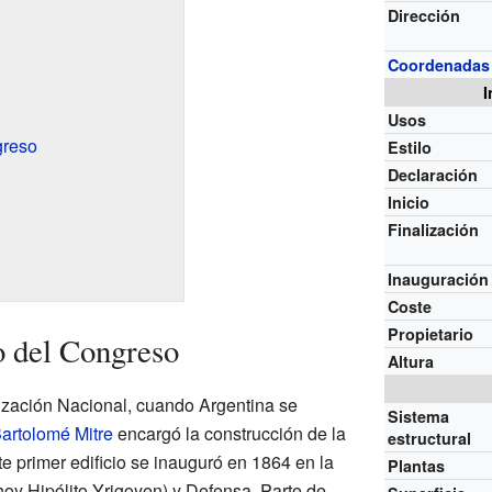
Dirección
Coordenadas
I
Usos
greso
Estilo
Declaración
Inicio
Finalización
Inauguración
Coste
Propietario
o del Congreso
Altura
ización Nacional, cuando Argentina se
Sistema
artolomé Mitre
encargó la construcción de la
estructural
e primer edificio se inauguró en 1864 en la
Plantas
(hoy Hipólito Yrigoyen) y Defensa. Parte de