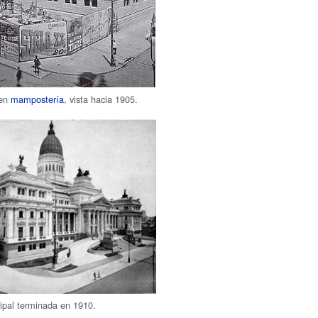
 en
mampostería
, vista hacia 1905.
ipal terminada en 1910.