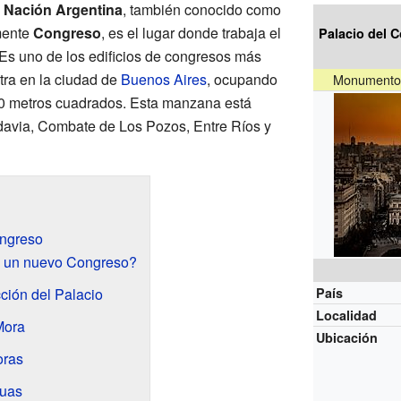
a Nación Argentina
, también conocido como
mente
Congreso
, es el lugar donde trabaja el
Palacio del 
 Es uno de los edificios de congresos más
ra en la ciudad de
Buenos Aires
, ocupando
Monumento h
 metros cuadrados. Esta manzana está
davia, Combate de Los Pozos, Entre Ríos y
ongreso
ó un nuevo Congreso?
cción del Palacio
País
Localidad
Mora
Ubicación
oras
tuas