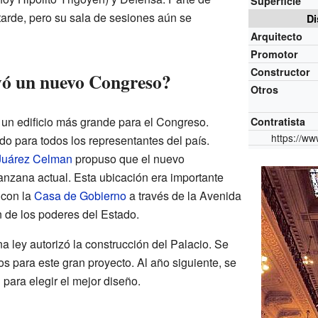
Superficie
tarde, pero su sala de sesiones aún se
Di
Arquitecto
Promotor
Constructor
yó un nuevo Congreso?
Otros
 un edificio más grande para el Congreso.
Contratista
https://ww
o para todos los representantes del país.
Juárez Celman
propuso que el nuevo
anzana actual. Esta ubicación era importante
 con la
Casa de Gobierno
a través de la Avenida
 de los poderes del Estado.
 ley autorizó la construcción del Palacio. Se
os para este gran proyecto. Al año siguiente, se
 para elegir el mejor diseño.