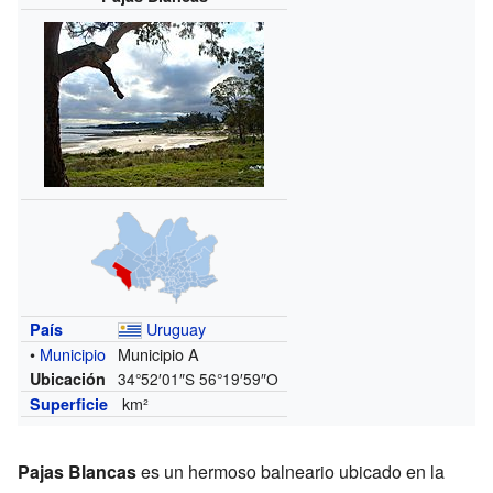
Uruguay
País
•
Municipio
Municipio A
Ubicación
34°52′01″S
56°19′59″O
km²
Superficie
Pajas Blancas
es un hermoso balneario ubicado en la