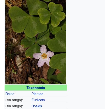
Taxonomía
Reino
:
Plantae
(sin rango):
Eudicots
(sin rango):
Rosids