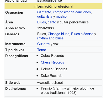
Estadounidense
Nacionalidad
Información profesional
Cantante
,
compositor de canciones
,
Ocupación
guitarrista
y
músico
Blues
,
canto
y guitar performance
Área
1956-2003
Años activo
Blues,
Chicago blues
,
Blues eléctrico
y
Géneros
rhythm and blues
Guitarra
y voz
Instrumento
Tenor
Tipo de voz
Cobra Records
Discográficas
Chess Records
Delmark Records
Duke Records
www.otisrush.net
Sitio web
Premio Grammy al mejor álbum de
Distinciones
blues tradicional
(1998)