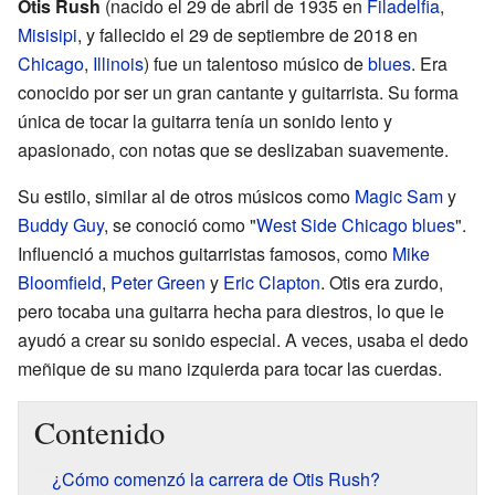
Otis Rush
(nacido el 29 de abril de 1935 en
Filadelfia
,
Misisipi
, y fallecido el 29 de septiembre de 2018 en
Chicago
,
Illinois
) fue un talentoso músico de
blues
. Era
conocido por ser un gran cantante y guitarrista. Su forma
única de tocar la guitarra tenía un sonido lento y
apasionado, con notas que se deslizaban suavemente.
Su estilo, similar al de otros músicos como
Magic Sam
y
Buddy Guy
, se conoció como "
West Side Chicago blues
".
Influenció a muchos guitarristas famosos, como
Mike
Bloomfield
,
Peter Green
y
Eric Clapton
. Otis era zurdo,
pero tocaba una guitarra hecha para diestros, lo que le
ayudó a crear su sonido especial. A veces, usaba el dedo
meñique de su mano izquierda para tocar las cuerdas.
Contenido
¿Cómo comenzó la carrera de Otis Rush?