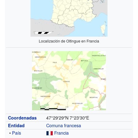
Localización de Oltingue en Francia
47°29′29″N
7°23′30″E
Coordenadas
Comuna francesa
Entidad
•
País
Francia