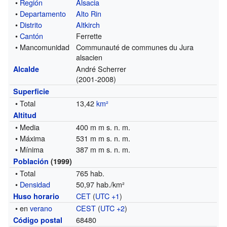
•
Región
Alsacia
•
Departamento
Alto Rin
•
Distrito
Altkirch
•
Cantón
Ferrette
• Mancomunidad
Communauté de communes du Jura
alsacien
André Scherrer
Alcalde
(2001-2008)
Superficie
• Total
13,42
km²
Altitud
• Media
400 m m s. n. m.
• Máxima
531 m m s. n. m.
• Mínima
387 m m s. n. m.
Población
(1999)
• Total
765 hab.
•
Densidad
50,97 hab./km²
CET
(
UTC +1
)
Huso horario
• en
verano
CEST
(
UTC +2
)
68480
Código postal