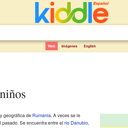
Web
Imágenes
English
 niños
 y geográfica de
Rumania
. A veces se le
l pasado. Se encuentra entre el
río Danubio
,