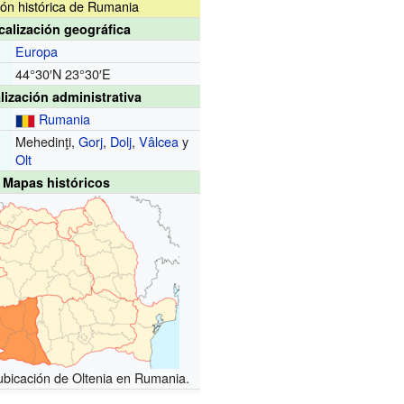
ón histórica de Rumania
calización geográfica
Europa
44°30′N
23°30′E
lización administrativa
Rumania
Mehedinţi,
Gorj
,
Dolj
,
Vâlcea
y
Olt
Mapas históricos
ubicación de Oltenia en Rumania.