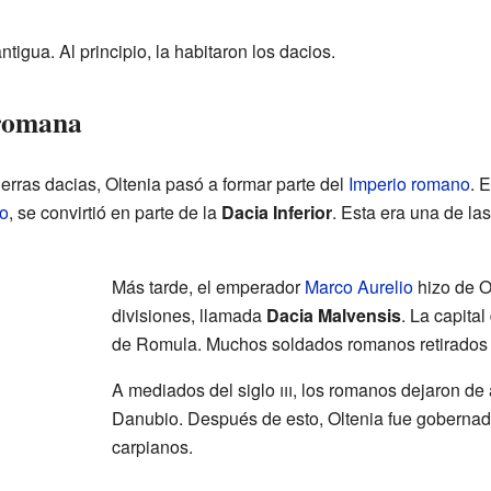
ntigua. Al principio, la habitaron los dacios.
 romana
uerras dacias, Oltenia pasó a formar parte del
Imperio romano
. 
o
, se convirtió en parte de la
Dacia Inferior
. Esta era una de las
Más tarde, el emperador
Marco Aurelio
hizo de O
divisiones, llamada
Dacia Malvensis
. La capital
de Romula. Muchos soldados romanos retirados s
A mediados del siglo
iii
, los romanos dejaron de a
Danubio. Después de esto, Oltenia fue gobernada
carpianos.