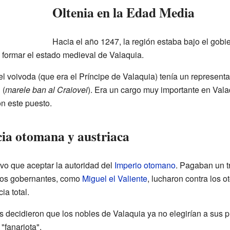
Oltenia en la Edad Media
Hacia el año 1247, la región estaba bajo el gobie
 formar el estado medieval de Valaquia.
 voivoda (que era el Príncipe de Valaquia) tenía un representa
 (
marele ban al Craiovei
). Era un cargo muy importante en Val
on este puesto.
cia otomana y austriaca
uvo que aceptar la autoridad del
Imperio otomano
. Pagaban un t
hos gobernantes, como
Miguel el Valiente
, lucharon contra los 
a total.
decidieron que los nobles de Valaquia ya no elegirían a sus pr
"fanariota".