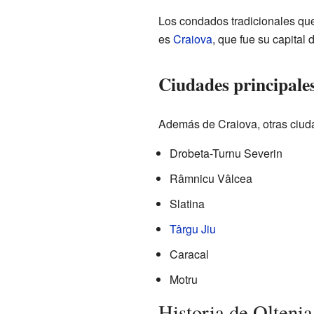
Los condados tradicionales qu
es
Craiova
, que fue su capital 
Ciudades principales
Además de Craiova, otras ciuda
Drobeta-Turnu Severin
Râmnicu Vâlcea
Slatina
Târgu Jiu
Caracal
Motru
Historia de Oltenia