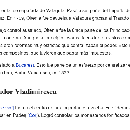
enia fue separada de Valaquia. Pasó a ser parte del Imperio d
tz. En 1739, Oltenia fue devuelta a Valaquia gracias al Tratado
jo control austriaco, Oltenia fue la única parte de los Princip
 moderna. Aunque al principio los austriacos fueron vistos como
ieron reformas muy estrictas que centralizaban el poder. Esto 
los campesinos, que tuvieron que pagar más impuestos.
asladó a
Bucarest
. Esto fue parte de un esfuerzo por centralizar 
imo ban, Barbu Văcărescu, en 1832.
udor Vladimirescu
de Gorj
fueron el centro de una importante revuelta. Fue liderad
os" en Padeş (
Gorj
). Logró controlar los monasterios fortificad