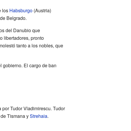
e los
Habsburgo
(Austria)
 de Belgrado.
ados del Danubio que
 libertadores, pronto
molestó tanto a los nobles, que
el gobierno. El cargo de ban
a por Tudor Vladimirescu. Tudor
os de Tismana y
Strehaia
.