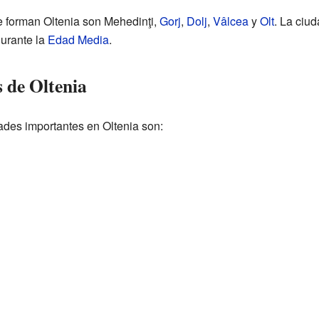
e forman Oltenia son Mehedinţi,
Gorj
,
Dolj
,
Vâlcea
y
Olt
. La ciu
durante la
Edad Media
.
 de Oltenia
des importantes en Oltenia son: