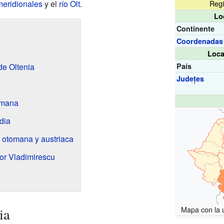
meridionales
y el
río Olt
.
Regi
Lo
Continente
Coordenadas
Loca
de Oltenia
País
Județes
omana
dia
a otomana y austriaca
or Vladimirescu
Mapa con la 
ia