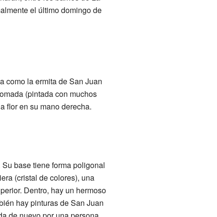
malmente el último domingo de
da como la ermita de San Juan
icromada (pintada con muchos
una flor en su mano derecha.
a. Su base tiene forma poligonal
ra (cristal de colores), una
uperior. Dentro, hay un hermoso
mbién hay pinturas de San Juan
uida de nuevo por una persona