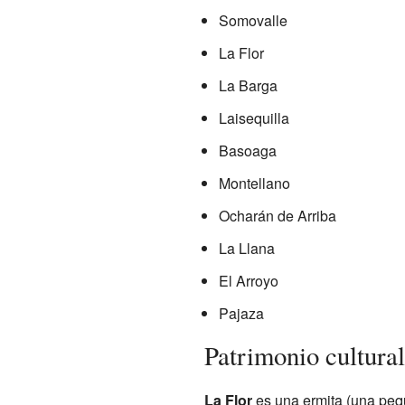
Somovalle
La Flor
La Barga
Laisequilla
Basoaga
Montellano
Ocharán de Arriba
La Llana
El Arroyo
Pajaza
Patrimonio cultural
La Flor
es una ermita (una pequ