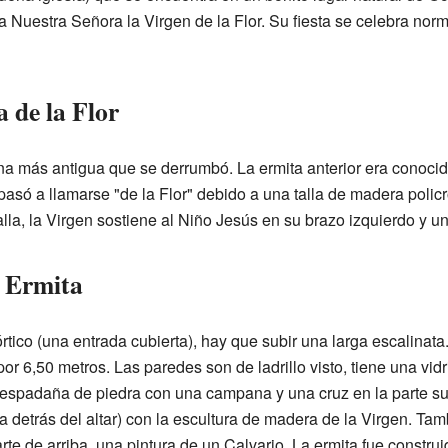
 Nuestra Señora la Virgen de la Flor. Su fiesta se celebra nor
a de la Flor
na más antigua que se derrumbó. La ermita anterior era conoci
pasó a llamarse "de la Flor" debido a una talla de madera pol
talla, la Virgen sostiene al Niño Jesús en su brazo izquierdo y 
a Ermita
órtico (una entrada cubierta), hay que subir una larga escalinat
 6,50 metros. Las paredes son de ladrillo visto, tiene una vidrie
na espadaña de piedra con una campana y una cruz en la parte s
a detrás del altar) con la escultura de madera de la Virgen. Ta
arte de arriba, una pintura de un Calvario. La ermita fue constr