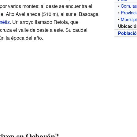
por varios montes: al oeste se encuentra el
•
Com. a
•
Provinci
el Alto Avellaneda (510 m), al sur el Basoaga
•
Municip
métiz
. Un arroyo llamado Retola, que
Ubicació
 cruza el valle de oeste a este. Su caudal
Poblaci
n la época del año.
viven en Ocharán?