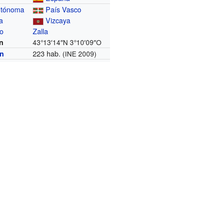
utónoma
País Vasco
a
Vizcaya
io
Zalla
n
43°13′14″N
3°10′09″O
223 hab.
ón
(INE 2009)