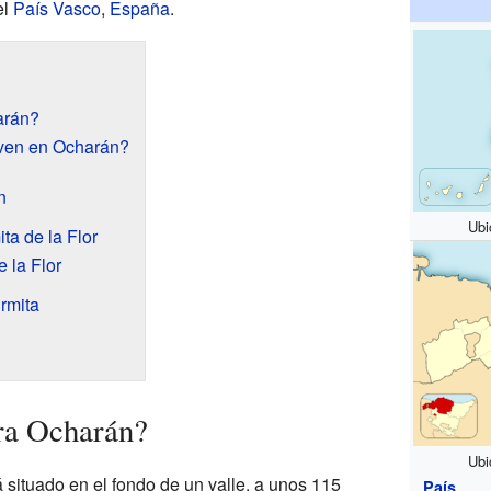
el
País Vasco
,
España
.
arán?
ven en Ocharán?
n
Ubi
ta de la Flor
e la Flor
Ermita
ra Ocharán?
Ubi
situado en el fondo de un valle, a unos 115
País