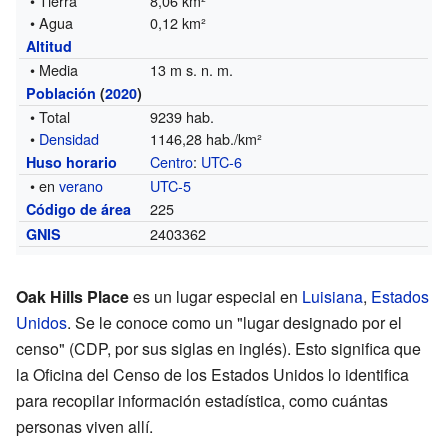
• Tierra
8,06 km²
• Agua
0,12 km²
Altitud
• Media
13 m s. n. m.
Población
(
2020
)
• Total
9239 hab.
•
Densidad
1146,28 hab./km²
Centro
:
UTC-6
Huso horario
• en
verano
UTC-5
225
Código de área
2403362
GNIS
Oak Hills Place
es un lugar especial en
Luisiana
,
Estados
Unidos
. Se le conoce como un "lugar designado por el
censo" (CDP, por sus siglas en inglés). Esto significa que
la Oficina del Censo de los Estados Unidos lo identifica
para recopilar información estadística, como cuántas
personas viven allí.