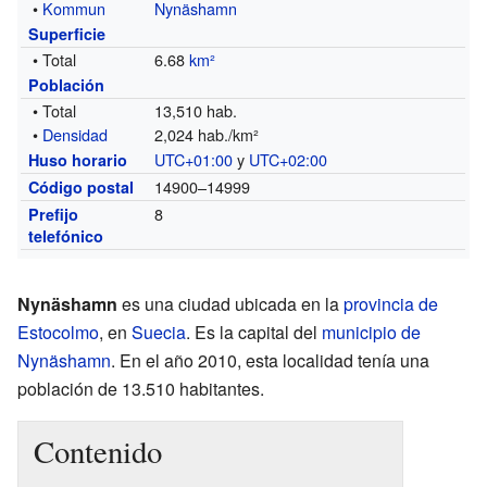
•
Kommun
Nynäshamn
Superficie
• Total
6.68
km²
Población
• Total
13,510 hab.
•
Densidad
2,024 hab./km²
UTC+01:00
y
UTC+02:00
Huso horario
14900–14999
Código postal
8
Prefijo
telefónico
Nynäshamn
es una ciudad ubicada en la
provincia de
Estocolmo
, en
Suecia
. Es la capital del
municipio de
Nynäshamn
. En el año 2010, esta localidad tenía una
población de 13.510 habitantes.
Contenido