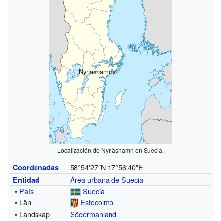
Nynäshamn
Localización de Nynäshamn en Suecia.
58°54′27″N
17°56′40″E
Coordenadas
Área urbana de Suecia
Entidad
•
País
Suecia
• Län
Estocolmo
• Landskap
Södermanland