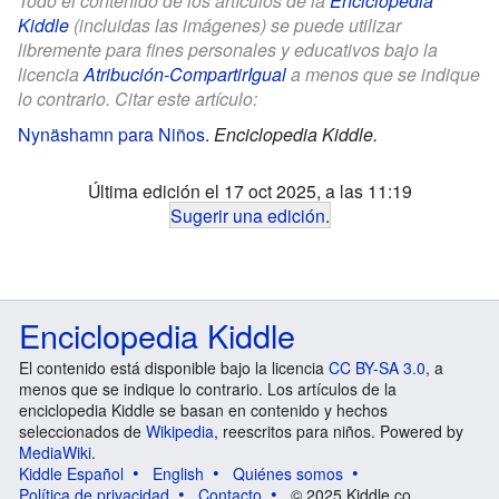
Todo el contenido de los artículos de la
Enciclopedia
Kiddle
(incluidas las imágenes) se puede utilizar
libremente para fines personales y educativos bajo la
licencia
Atribución-CompartirIgual
a menos que se indique
lo contrario. Citar este artículo:
Nynäshamn para Niños
.
Enciclopedia Kiddle.
Última edición el 17 oct 2025, a las 11:19
Sugerir una edición
.
Enciclopedia Kiddle
El contenido está disponible bajo la licencia
CC BY-SA 3.0
, a
menos que se indique lo contrario. Los artículos de la
enciclopedia Kiddle se basan en contenido y hechos
seleccionados de
Wikipedia
, reescritos para niños. Powered by
MediaWiki
.
Kiddle Español
English
Quiénes somos
Política de privacidad
Contacto
© 2025 Kiddle.co