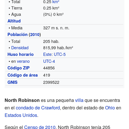
• Total
0.25
km²
• Tierra
0.25 km²
• Agua
(0%) 0 km²
Altitud
• Media
327 m s. n. m.
Población
(
2010
)
• Total
205 hab.
•
Densidad
815,99 hab./km²
Este
:
UTC-5
Huso horario
• en
verano
UTC-4
44856
Código ZIP
419
Código de área
2399522
GNIS
North Robinson
es una pequeña
villa
que se encuentra
en el
condado de Crawford
, dentro del estado de
Ohio
en
Estados Unidos
.
Según el
Censo de 2010
, North Robinson tenía 205