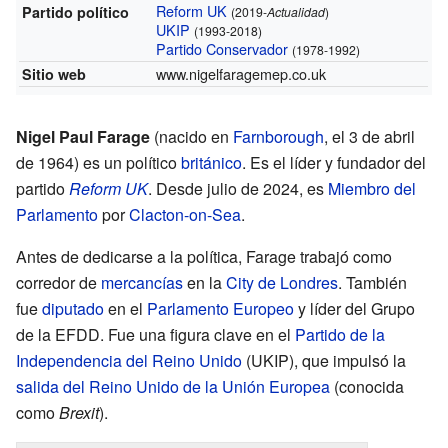
Reform UK
Partido político
(2019-
Actualidad
)
UKIP
(1993-2018)
Partido Conservador
(1978-1992)
www.nigelfaragemep.co.uk
Sitio web
Nigel Paul Farage
(nacido en
Farnborough
, el 3 de abril
de 1964) es un político
británico
. Es el líder y fundador del
partido
Reform UK
. Desde julio de 2024, es
Miembro del
Parlamento
por
Clacton-on-Sea
.
Antes de dedicarse a la política, Farage trabajó como
corredor de
mercancías
en la
City de Londres
. También
fue
diputado
en el
Parlamento Europeo
y líder del Grupo
de la EFDD. Fue una figura clave en el
Partido de la
Independencia del Reino Unido
(UKIP), que impulsó la
salida del Reino Unido de la Unión Europea
(conocida
como
Brexit
).