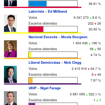
36.81 %
–
Laborista
Ed Miliband
Votos
9 347 273
8.6 %
Escaños obtenidos
232
26
30.45 %
–
Nacional Escocés
Nicola Sturgeon
Votos
1 454 436
196 %
Escaños obtenidos
56
50
4.74 %
–
Liberal Demócratas
Nick Clegg
Votos
2 415 916
64.7 %
Escaños obtenidos
8
49
7.87 %
–
UKIP
Nigel Farage
Votos
3 881 099
322.1 %
Escaños obtenidos
1
1