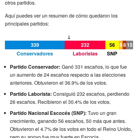
otros partidos.
Aquí puedes ver un resumen de cómo quedaron los
principales partidos:
↓
339
232
56
8
8
15
Conservadores
Laboristas
SNP
'
Partido Conservador:
Ganó 331 escaños, lo que fue
un aumento de 24 escaños respecto a las elecciones
anteriores. Obtuvieron el 36.9% de los votos.
Partido Laborista:
Consiguió 232 escaños, perdiendo
26 escaños. Recibieron el 30.4% de los votos.
Partido Nacional Escocés (SNP):
Tuvo un gran
crecimiento, ganando 56 escaños, 50 más que antes.
Obtuvieron el 4.7% de los votos en todo el Reino Unido,
pero su apoyo fue muy fuerte en Escocia.