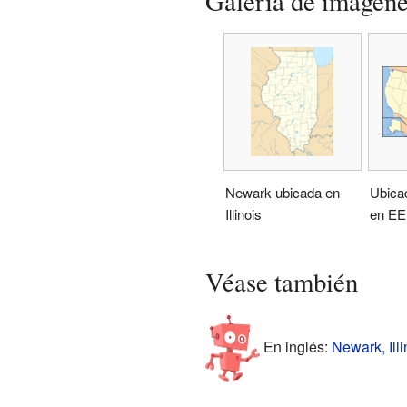
Galería de imágen
Newark ubicada en
Ubicac
Illinois
en EE
Véase también
En inglés:
Newark, Illi