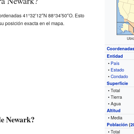
ra Newark?
ordenadas 41°32′12″N 88°34′50″O. Esto
su posición exacta en el mapa.
Ubic
Coordenada
Entidad
•
País
•
Estado
•
Condado
Superficie
• Total
• Tierra
• Agua
Altitud
de Newark?
• Media
Población
(
2
• Total