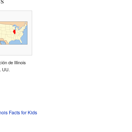
es
ión de Illinois
. UU.
nois Facts for Kids