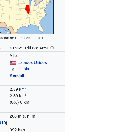
ación de Illinois en EE. UU.
41°32′11″N
88°34′51″O
s
Villa
Estados Unidos
Illinois
Kendall
2.89
km²
2.89 km²
(0%) 0 km²
206 m s. n. m.
010
)
992 hab.