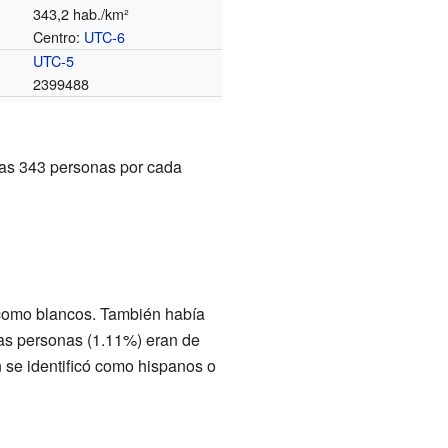
343,2 hab./km²
Centro:
UTC-6
o
UTC-5
2399488
as 343 personas por cada
n como blancos. También había
nas personas (1.11%) eran de
n se identificó como hispanos o