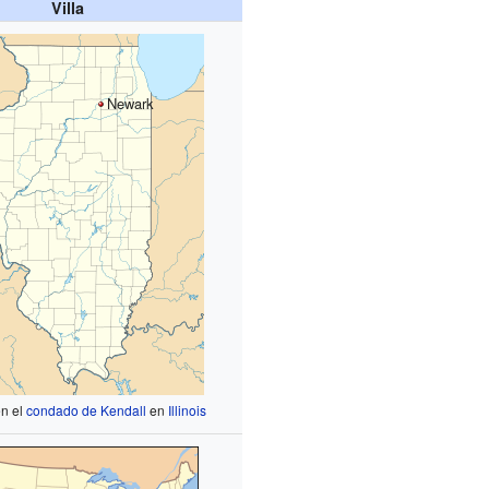
Villa
Newark
en el
condado de Kendall
en
Illinois