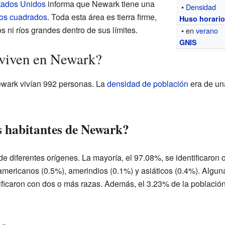
stados Unidos
informa que Newark tiene una
•
Densidad
ros cuadrados
. Toda esta área es tierra firme,
Huso horari
s ni ríos grandes dentro de sus límites.
• en
verano
GNIS
 viven en Newark?
ewark vivían 992 personas. La
densidad de población
era de un
s habitantes de Newark?
e diferentes orígenes. La mayoría, el 97.08%, se identificaro
mericanos (0.5%), amerindios (0.1%) y asiáticos (0.4%). Algu
tificaron con dos o más razas. Además, el 3.23% de la població