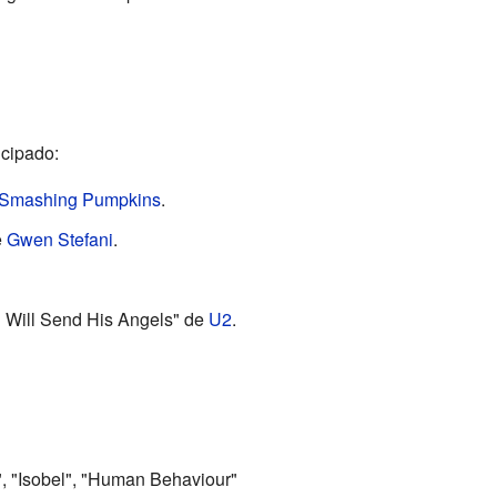
icipado:
Smashing Pumpkins
.
e
Gwen Stefani
.
d Will Send His Angels" de
U2
.
y", "Isobel", "Human Behaviour"