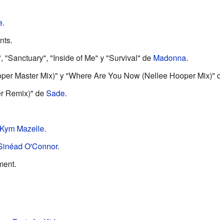
e
.
nts.
, "Sanctuary", "Inside of Me" y "Survival" de
Madonna
.
ooper Master Mix)" y "Where Are You Now (Nellee Hooper Mix)"
er Remix)" de
Sade
.
Kym Mazelle
.
Sinéad O'Connor
.
ment.