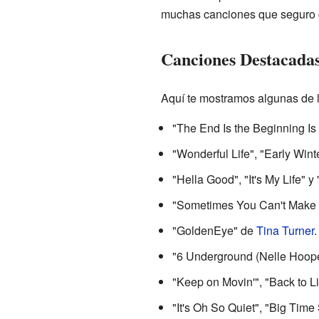
muchas canciones que seguro 
Canciones Destacadas
Aquí te mostramos algunas de 
"The End Is the Beginning Is
"Wonderful Life", "Early Win
"Hella Good", "It's My Life" 
"Sometimes You Can't Make It
"GoldenEye" de
Tina Turner
.
"6 Underground (Nelle Hoope
"Keep on Movin'", "Back to L
"It's Oh So Quiet", "Big Time