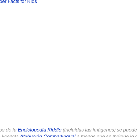
er Facts for Kids
los de la
Enciclopedia Kiddle
(incluidas las imágenes) se puede u
a licencia
Atribución-CompartirIgual
a menos que se indique lo con