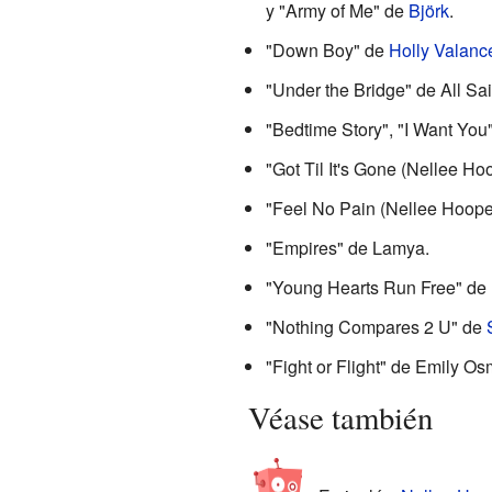
y "Army of Me" de
Björk
.
"Down Boy" de
Holly Valanc
"Under the Bridge" de All Sai
"Bedtime Story", "I Want You"
"Got Til It's Gone (Nellee H
"Feel No Pain (Nellee Hoop
"Empires" de Lamya.
"Young Hearts Run Free" de
"Nothing Compares 2 U" de
"Fight or Flight" de Emily Os
Véase también