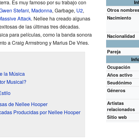
terra. Es muy famoso por su trabajo con
In
Gwen Stefani
,
Madonna
, Garbage,
U2
,
Otros nombre
Nacimiento
Massive Attack
. Nellee ha creado algunas
xitosas de las últimas tres décadas.
ica para películas, como la banda sonora
Nacionalidad
nto a Craig Armstrong y Marius De Vries.
Pareja
Inf
Ocupación
e la Música
Años activo
or Musical?
Seudónimo
Géneros
stilo
Artistas
sas de Nellee Hooper
relacionados
adas Producidas por Nellee Hooper
Sitio web