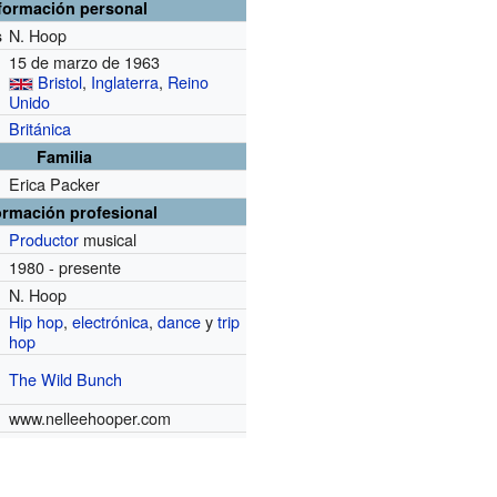
formación personal
N. Hoop
s
15 de marzo de 1963
Bristol
,
Inglaterra
,
Reino
Unido
Británica
Familia
Erica Packer
ormación profesional
Productor
musical
1980 - presente
N. Hoop
Hip hop
,
electrónica
,
dance
y
trip
hop
The Wild Bunch
www.nelleehooper.com