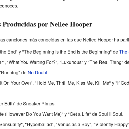
conoces.
 Producidas por Nellee Hooper
las canciones más conocidas en las que Nellee Hooper ha part
 the End" y "The Beginning Is the End Is the Beginning" de
The 
ter", "What You Waiting For?", "Luxurious" y "The Real Thing" d
y "Running" de
No Doubt
.
 On Your Own", "Hold Me, Thrill Me, Kiss Me, Kill Me" y "If Go
r Edit)" de Sneaker Pimps.
ife (However Do You Want Me)" y "Get a Life" de Soul II Soul.
 Sensuality", "Hyperballad", "Venus as a Boy", "Violently Happ