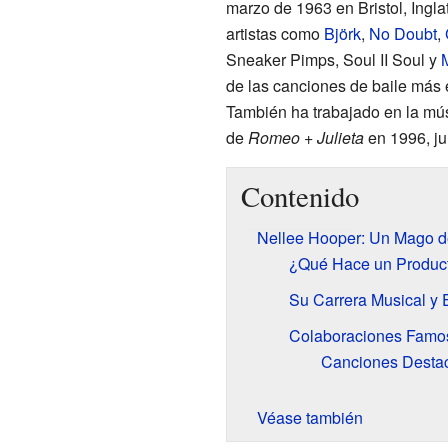
marzo de 1963 en Bristol, Ingla
artistas como
Björk
,
No Doubt
,
Sneaker Pimps, Soul II Soul y
de las canciones de baile más e
También ha trabajado en la mús
de
Romeo + Julieta
en 1996, ju
Contenido
Nellee Hooper: Un Mago d
¿Qué Hace un Product
Su Carrera Musical y E
Colaboraciones Famo
Canciones Destac
Véase también