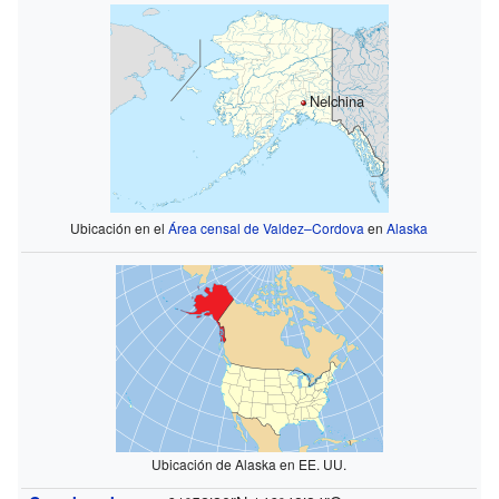
Nelchina
Ubicación en el
Área censal de Valdez–Cordova
en
Alaska
Ubicación de Alaska en EE. UU.