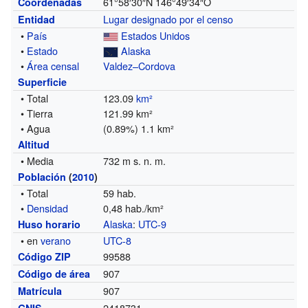
61°58′30″N
146°49′34″O
Coordenadas
Lugar designado por el censo
Entidad
•
País
Estados Unidos
•
Estado
Alaska
•
Área censal
Valdez–Cordova
Superficie
• Total
123.09
km²
• Tierra
121.99 km²
• Agua
(0.89%) 1.1 km²
Altitud
• Media
732 m s. n. m.
Población
(
2010
)
• Total
59 hab.
•
Densidad
0,48 hab./km²
Alaska
:
UTC-9
Huso horario
• en
verano
UTC-8
99588
Código ZIP
907
Código de área
907
Matrícula
2418731
GNIS