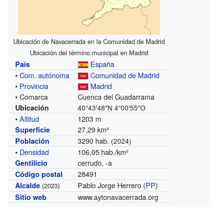
Ubicación de Navacerrada en la Comunidad de Madrid
Ubicación del término municipal en Madrid
España
País
•
Com. autónoma
Comunidad de Madrid
•
Provincia
Madrid
• Comarca
Cuenca del Guadarrama
Ubicación
40°43′48″N
4°00′55″O
•
Altitud
1203 m
27,29 km²
Superficie
3290 hab.
Población
(2024)
•
Densidad
106,05 hab./km²
cerrudo, -a
Gentilicio
28491
Código postal
Pablo Jorge Herrero (
PP
)
Alcalde
(2023)
www.aytonavacerrada.org
Sitio web